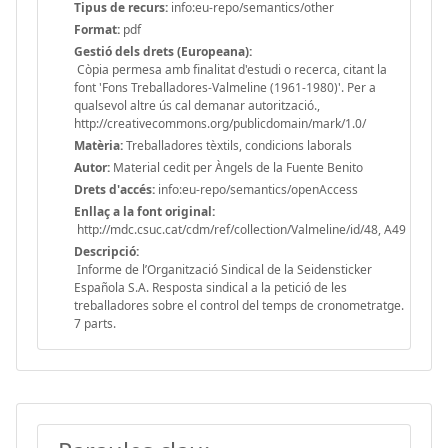
Tipus de recurs:
info:eu-repo/semantics/other
Format:
pdf
Gestió dels drets (Europeana):
Còpia permesa amb finalitat d'estudi o recerca, citant la
font 'Fons Treballadores-Valmeline (1961-1980)'. Per a
qualsevol altre ús cal demanar autorització.,
http://creativecommons.org/publicdomain/mark/1.0/
Matèria:
Treballadores tèxtils, condicions laborals
Autor:
Material cedit per Àngels de la Fuente Benito
Drets d'accés:
info:eu-repo/semantics/openAccess
Enllaç a la font original:
http://mdc.csuc.cat/cdm/ref/collection/Valmeline/id/48, A49
Descripció:
Informe de l’Organització Sindical de la Seidensticker
Española S.A. Resposta sindical a la petició de les
treballadores sobre el control del temps de cronometratge.
7 parts.