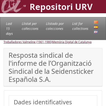
Repositori URV
Last
Llistat per
Llistado por
List for
15
col·leccions
colecciones
collections
days
Treballadores Valmeline (1961-1980)
Memòria Digital de Catalunya
Resposta sindical de
l'informe de l’Organització
Sindical de la Seidensticker
Española S.A.
Dades identificatives