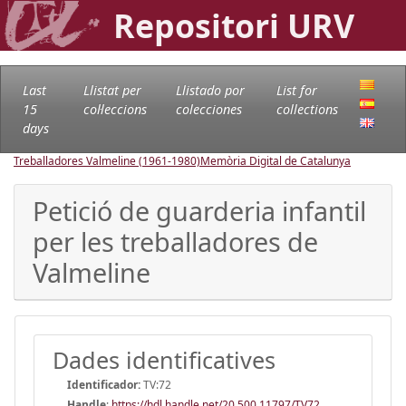
Repositori URV
Last
Llistat per
Llistado por
List for
15
col·leccions
colecciones
collections
days
Treballadores Valmeline (1961-1980)
Memòria Digital de Catalunya
Petició de guarderia infantil
per les treballadores de
Valmeline
Dades identificatives
Identificador:
TV:72
Handle
:
https://hdl.handle.net/20.500.11797/TV72