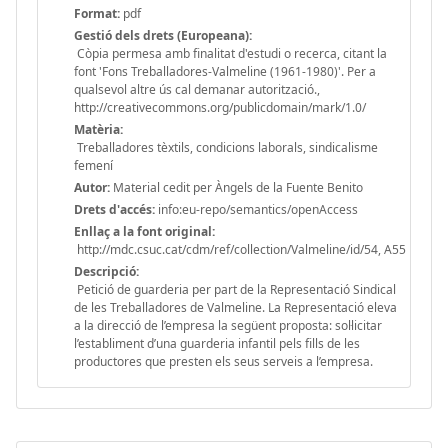
Format:
pdf
Gestió dels drets (Europeana):
Còpia permesa amb finalitat d'estudi o recerca, citant la
font 'Fons Treballadores-Valmeline (1961-1980)'. Per a
qualsevol altre ús cal demanar autorització.,
http://creativecommons.org/publicdomain/mark/1.0/
Matèria:
Treballadores tèxtils, condicions laborals, sindicalisme
femení
Autor:
Material cedit per Àngels de la Fuente Benito
Drets d'accés:
info:eu-repo/semantics/openAccess
Enllaç a la font original:
http://mdc.csuc.cat/cdm/ref/collection/Valmeline/id/54, A55
Descripció:
Petició de guarderia per part de la Representació Sindical
de les Treballadores de Valmeline. La Representació eleva
a la direcció de l’empresa la següent proposta: sol·licitar
l’establiment d’una guarderia infantil pels fills de les
productores que presten els seus serveis a l’empresa.