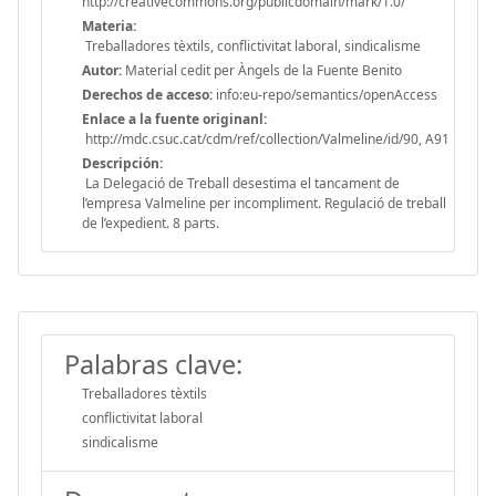
http://creativecommons.org/publicdomain/mark/1.0/
Materia:
Treballadores tèxtils, conflictivitat laboral, sindicalisme
Autor:
Material cedit per Àngels de la Fuente Benito
Derechos de acceso:
info:eu-repo/semantics/openAccess
Enlace a la fuente originanl:
http://mdc.csuc.cat/cdm/ref/collection/Valmeline/id/90, A91
Descripción:
La Delegació de Treball desestima el tancament de
l’empresa Valmeline per incompliment. Regulació de treball
de l’expedient. 8 parts.
Palabras clave:
Treballadores tèxtils
conflictivitat laboral
sindicalisme