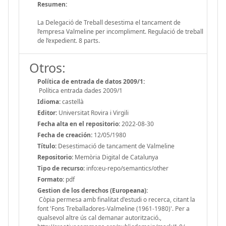
Resumen:
La Delegació de Treball desestima el tancament de
l’empresa Valmeline per incompliment. Regulació de treball
de l’expedient. 8 parts.
Otros:
Política de entrada de datos 2009/1:
Política entrada dades 2009/1
Idioma:
castellà
Editor:
Universitat Rovira i Virgili
Fecha alta en el repositorio:
2022-08-30
Fecha de creación:
12/05/1980
Título:
Desestimació de tancament de Valmeline
Repositorio:
Memòria Digital de Catalunya
Tipo de recurso:
info:eu-repo/semantics/other
Formato:
pdf
Gestion de los derechos (Europeana):
Còpia permesa amb finalitat d'estudi o recerca, citant la
font 'Fons Treballadores-Valmeline (1961-1980)'. Per a
qualsevol altre ús cal demanar autorització.,