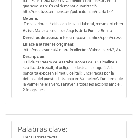
font 'Fons Treballadores-Valmeline (1961-1980)'. Per a
qualsevol altre ús cal demanar autorització.,
http://creativecommons.org/publicdomain/mark/1.0/
Materia:
Treballadores tèxtils, conflictivitat laboral, moviment obrer
Autor:
Material cedit per Àngels de la Fuente Benito
Derechos de acceso:
info:eu-repo/semantics/openAccess
Enlace a la fuente originanl:
http://mdc.csuc.cat/cdm/ref/collection/Valmeline/id/2, A4
Descripción:
Tall de carretera de les treballadores de la Valmeline al
seu lloc de treball, al polígon industrial tarragoní. A la
pancarta exposen el motiu del tall: 'Encerradas por la
defensa del puesto de trabajo en Valmeline'. L’uniforme de
la Valmeline era verd, i anaven a totes les accions amb ell.
2 fotografies.
Palabras clave:
Treballadores tèxtils