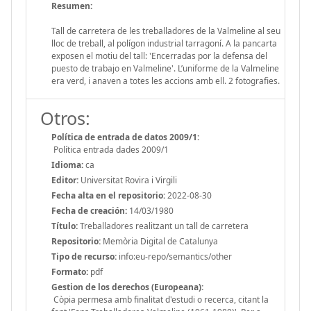
Resumen:
Tall de carretera de les treballadores de la Valmeline al seu
lloc de treball, al polígon industrial tarragoní. A la pancarta
exposen el motiu del tall: 'Encerradas por la defensa del
puesto de trabajo en Valmeline'. L’uniforme de la Valmeline
era verd, i anaven a totes les accions amb ell. 2 fotografies.
Otros:
Política de entrada de datos 2009/1:
Política entrada dades 2009/1
Idioma:
ca
Editor:
Universitat Rovira i Virgili
Fecha alta en el repositorio:
2022-08-30
Fecha de creación:
14/03/1980
Título:
Treballadores realitzant un tall de carretera
Repositorio:
Memòria Digital de Catalunya
Tipo de recurso:
info:eu-repo/semantics/other
Formato:
pdf
Gestion de los derechos (Europeana):
Còpia permesa amb finalitat d'estudi o recerca, citant la