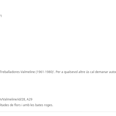
/1
 Treballadores-Valmeline (1961-1980)'. Per a qualsevol altre ús cal demanar autor
on/Valmeline/id/28, A29
oltades de flors i amb les bates roges.