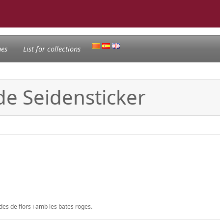
nes
List for collections
 de Seidensticker
ades de flors i amb les bates roges.