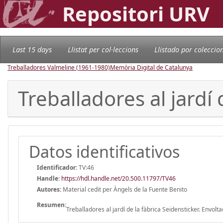
Repositori URV
Last 15 days
Llistat per col·leccions
Llistado por coleccio
Treballadores Valmeline (1961-1980)
Memòria Digital de Catalunya
Treballadores al jardí
Datos identificativos
Identificador:
TV:46
Handle
:
https://hdl.handle.net/20.500.11797/TV46
Autores:
Material cedit per Àngels de la Fuente Benito
Resumen:
Treballadores al jardí de la fàbrica Seidensticker. Envolt