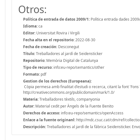
Otros:
Política de entrada de datos 2009/1:
Política entrada dades 2009
Idioma:
ca
Editor:
Universitat Rovira i Virgili
Fecha alta en el repositorio:
2022-08-30
Fecha de creación:
Desconegut
Título:
Treballadores al jardí de Seidensticker
Repositorio:
Memòria Digital de Catalunya
Tipo de recurso:
info:eu-repo/semantics/other
Formato:
pdf
Gestion de los derechos (Europeana):
Còpia permesa amb finalitat d'estudi o recerca, citant la font 'Fons
http://creativecommons.org/publicdomain/mark/1.0/
Materia:
Treballadores tèxtils, companyonia
Autor:
Material cedit per Àngels de la Fuente Benito
Derechos de acceso:
info:eu-repo/semantics/openAccess
Enlace a la fuente originanl:
http://mdc.csuc.cat/cdm/ref/collecti
Descripción:
Treballadores al jardí de la fàbrica Seidensticker. Env