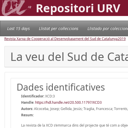
Repositori URV
Last 15 days
Llistat per col·leccions
Llistado por coleccion
Revista Xarxa de Cooperació al Desenvolupament del Sud de Catalunya
2019
La veu del Sud de Cat
Dades identificatives
Identificador:
XCD:3
Handle
:
https://hdl.handle.net/20.500.11797/XCD3
Autors:
Alcoceba, Josep; Gellida, Jesús; Traglia, Francesca; Torrents
Resum:
La revista de la XCD s’emmarca dins del projecte que té com a object