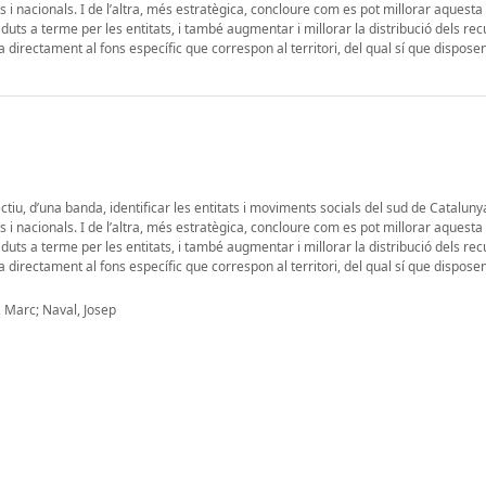
 i nacionals. I de l’altra, més estratègica, concloure com es pot millorar aquesta a
uts a terme per les entitats, i també augmentar i millorar la distribució dels re
a directa­ment al fons específic que correspon al territori, del qual sí que disposen
iu, d’una banda, identificar les entitats i moviments socials del sud de Cataluny
 i nacionals. I de l’altra, més estratègica, concloure com es pot millorar aquesta a
uts a terme per les entitats, i també augmentar i millorar la distribució dels re
a directa­ment al fons específic que correspon al territori, del qual sí que disposen
, Marc; Naval, Josep