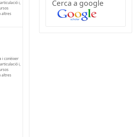
Cerca a google
rticulació i,
cursos
 altres
a i conèixer
rticulació i,
cursos
 altres