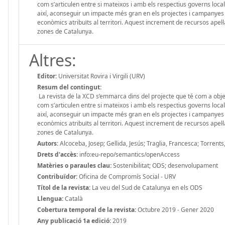
com s’articulen entre si mateixos i amb els respectius governs locals
així, aconseguir un impacte més gran en els projectes i campanyes d
econòmics atri­buïts al territori. Aquest increment de recursos apel·l
zones de Catalunya.
Altres:
Editor:
Universitat Rovira i Virgili (URV)
Resum del contingut:
La revista de la XCD s’emmarca dins del projecte que té com a object
com s’articulen entre si mateixos i amb els respectius governs locals
així, aconseguir un impacte més gran en els projectes i campanyes d
econòmics atri­buïts al territori. Aquest increment de recursos apel·l
zones de Catalunya.
Autors:
Alcoceba, Josep; Gellida, Jesús; Traglia, Francesca; Torrents
Drets d'accès:
info:eu-repo/semantics/openAccess
Matèries o paraules clau:
Sostenibilitat; ODS; desenvolupament
Contribuïdor:
Oficina de Compromís Social - URV
Títol de la revista:
La veu del Sud de Catalunya en els ODS
Llengua:
Català
Cobertura temporal de la revista:
Octubre 2019 - Gener 2020
Any publicació 1a edició:
2019