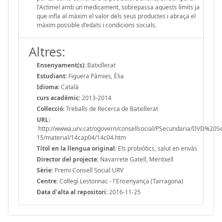
l'Actimel amb un medicament, sobrepassa aquests límits ja
que infla al màxim el valor dels seus productes i abraça el
màxim possible d'edats i condicions socials.
Altres:
Ensenyament(s):
Batxillerat
Estudiant:
Figuera Pàmies, Èlia
Idioma:
Català
curs acadèmic:
2013-2014
Col·lecció:
Treballs de Recerca de Batxillerat
URL:
http://wwwa.urv.cat/ogovern/consellsocial/PSecundaria/DVD%20
15/material/14cap04/14c04.htm
Títol en la llengua original:
Els probiòtics, salut en envàs
Director del projecte:
Navarrete Gatell, Meritxell
Sèrie:
Premi Consell Social URV
Centre:
Col·legi Lestonnac - l'Ensenyança (Tarragona)
Data d'alta al repositori:
2016-11-25