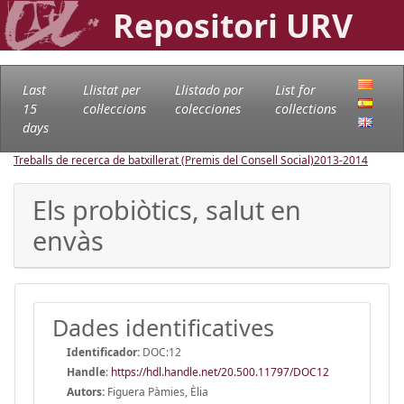
Repositori URV
Last
Llistat per
Llistado por
List for
15
col·leccions
colecciones
collections
days
Treballs de recerca de batxillerat (Premis del Consell Social)
2013-2014
Els probiòtics, salut en
envàs
Dades identificatives
Identificador:
DOC:12
Handle
:
https://hdl.handle.net/20.500.11797/DOC12
Autors:
Figuera Pàmies, Èlia