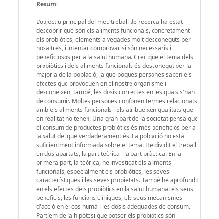
Resum:
L'objectiu principal del meu treball de recerca ha estat
descobrir què són els aliments funcionals, concretament
els probiòtics, elements a vegades molt desconeguts per
nosaltres, i intentar comprovar si són necessaris i
beneficiosos per a la salut humana. Crec que el tema dels
probiòtics i dels aliments funcionals és desconegut per la
majoria de la població, ja que poques persones saben els
efectes que provoquen en el nostre organisme i
desconeixen, també, les dosis correctes en les quals s'han
de consumir. Moltes persones confonen termes relacionats
amb els aliments funcionals i els atribueixen qualitats que
en realitat no tenen. Una gran part de la societat pensa que
el consum de productes probiòtics és més beneficiós per a
la salut del que verdaderament és. La població no està
suficientment informada sobre el tema. He dividit el treball
en dos apartats, la part teòrica i la part pràctica. En la
primera part, la teòrica, he investigat els aliments
funcionals, especialment els probiòtics, les seves
característiques i les seves propietats. També he aprofundit
en els efectes dels probiòtics en la salut humana: els seus
beneficis, les funcions clíniques, els seus mecanismes
d'acció en el cos humà i les dosis adequades de consum.
Partíem de la hipòtesi que potser els probiòtics són