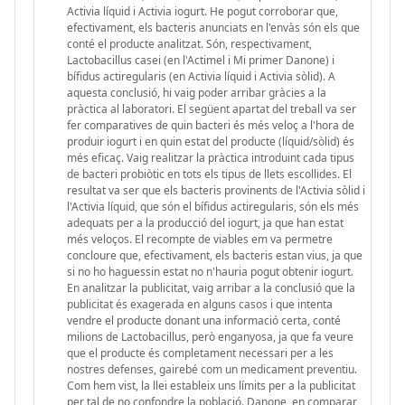
Activia líquid i Activia iogurt. He pogut corroborar que,
efectivament, els bacteris anunciats en l'envàs són els que
conté el producte analitzat. Són, respectivament,
Lactobacillus casei (en l'Actimel i Mi primer Danone) i
bífidus actiregularis (en Activia líquid i Activia sòlid). A
aquesta conclusió, hi vaig poder arribar gràcies a la
pràctica al laboratori. El següent apartat del treball va ser
fer comparatives de quin bacteri és més veloç a l'hora de
produir iogurt i en quin estat del producte (líquid/sòlid) és
més eficaç. Vaig realitzar la pràctica introduint cada tipus
de bacteri probiòtic en tots els tipus de llets escollides. El
resultat va ser que els bacteris provinents de l'Activia sòlid i
l'Activia líquid, que són el bífidus actiregularis, són els més
adequats per a la producció del iogurt, ja que han estat
més veloços. El recompte de viables em va permetre
concloure que, efectivament, els bacteris estan vius, ja que
si no ho haguessin estat no n'hauria pogut obtenir iogurt.
En analitzar la publicitat, vaig arribar a la conclusió que la
publicitat és exagerada en alguns casos i que intenta
vendre el producte donant una informació certa, conté
milions de Lactobacillus, però enganyosa, ja que fa veure
que el producte és completament necessari per a les
nostres defenses, gairebé com un medicament preventiu.
Com hem vist, la llei estableix uns límits per a la publicitat
per tal de no confondre la població. Danone, en comparar