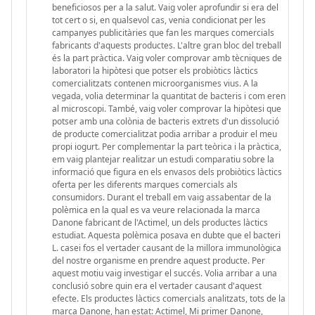
beneficiosos per a la salut. Vaig voler aprofundir si era del
tot cert o si, en qualsevol cas, venia condicionat per les
campanyes publicitàries que fan les marques comercials
fabricants d'aquests productes. L'altre gran bloc del treball
és la part pràctica. Vaig voler comprovar amb tècniques de
laboratori la hipòtesi que potser els probiòtics làctics
comercialitzats contenen microorganismes vius. A la
vegada, volia determinar la quantitat de bacteris i com eren
al microscopi. També, vaig voler comprovar la hipòtesi que
potser amb una colònia de bacteris extrets d'un dissolució
de producte comercialitzat podia arribar a produir el meu
propi iogurt. Per complementar la part teòrica i la pràctica,
em vaig plantejar realitzar un estudi comparatiu sobre la
informació que figura en els envasos dels probiòtics làctics
oferta per les diferents marques comercials als
consumidors. Durant el treball em vaig assabentar de la
polèmica en la qual es va veure relacionada la marca
Danone fabricant de l'Actimel, un dels productes làctics
estudiat. Aquesta polèmica posava en dubte que el bacteri
L. casei fos el vertader causant de la millora immunològica
del nostre organisme en prendre aquest producte. Per
aquest motiu vaig investigar el succés. Volia arribar a una
conclusió sobre quin era el vertader causant d'aquest
efecte. Els productes làctics comercials analitzats, tots de la
marca Danone, han estat: Actimel, Mi primer Danone,