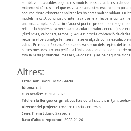
semblaven plausibles segons els models físics actuals, és a dir, q
mitjançant càlculs, si el que es veia en aquestes escenes era possib
seguit a l’hora d’intentar analitzar-les ha estat molt semblant. En 
models físics. A continuació, intentava plantejar l’escena utilitzant 
una mica ampliats. A partir d’aquest punt el procediment seguit per
refutar la hipòtesi era necessari calcular un valor concret (accelera
(distàncies, velocitats, temps…). Aquest procés d’obtenció de dades
recorria el personatge fent servir la seva alçada com a escala, o en 
edifici. En resum, l’obtenció de dades va ser un dels reptes del treba
certes mesures. En una pel·lícula l’única dada que pots obtenir de
tota la resta (distàncies, masses, velocitats…) les he hagut de trob
Altres:
Estudiant:
David Castro García
Idioma:
cat
curs acadèmic:
2020-2021
Títol en la llengua original:
Les lleis de la física als mitjans audiov
Director del projecte:
Lorenzo García Contreras
Sèrie:
Premi Eduard Saavedra
Data d'alta al repositori:
2023-01-26