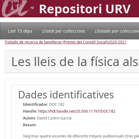
Repositori URV
Last 15 days
Llistat per col·leccions
Llistado por coleccion
Treballs de recerca de batxillerat (Premis del Consell Social)
2020-2021
Les lleis de la física a
Dades identificatives
Identificador:
DOC:182
Handle
:
https://hdl.handle.net/20.500.11797/DOC182
Autors:
David Castro García
Resum:
Vaig triar quatre escenes de diferents mitjans audiovisuals (tres pe