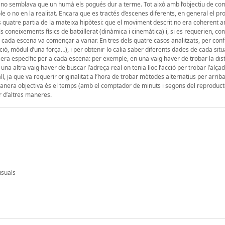
ue no semblava que un humà els pogués dur a terme. Tot això amb l’objectiu de co
le o no en la realitat. Encara que es tractés d’escenes diferents, en general el p
les quatre partia de la mateixa hipòtesi: que el moviment descrit no era coherent 
els coneixements físics de batxillerat (dinàmica i cinemàtica) i, si es requerien, c
 cada escena va començar a variar. En tres dels quatre casos analitzats, per con
ció, mòdul d’una força…), i per obtenir-lo calia saber diferents dades de cada situ
 era específic per a cada escena: per exemple, en una vaig haver de trobar la dis
una altra vaig haver de buscar l’adreça real on tenia lloc l’acció per trobar l’alça
ll, ja que va requerir originalitat a l’hora de trobar mètodes alternatius per arrib
 manera objectiva és el temps (amb el comptador de minuts i segons del reproduct
ar d’altres maneres.
isuals