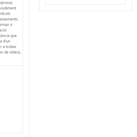
mprovar,
rocediment
amb els
oneixements
firmar o
ació
tància que
da d’un
ar a trobar
or de vídeo),