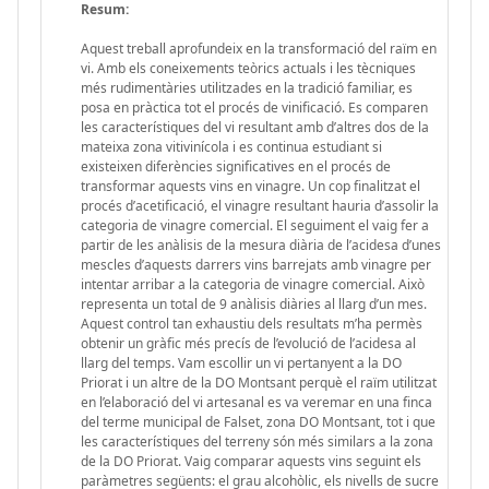
Resum:
Aquest treball aprofundeix en la transformació del raïm en
vi. Amb els coneixements teòrics actuals i les tècniques
més rudimentàries utilitzades en la tradició familiar, es
posa en pràctica tot el procés de vinificació. Es comparen
les característiques del vi resultant amb d’altres dos de la
mateixa zona vitivinícola i es continua estudiant si
existeixen diferències significatives en el procés de
transformar aquests vins en vinagre. Un cop finalitzat el
procés d’acetificació, el vinagre resultant hauria d’assolir la
categoria de vinagre comercial. El seguiment el vaig fer a
partir de les anàlisis de la mesura diària de l’acidesa d’unes
mescles d’aquests darrers vins barrejats amb vinagre per
intentar arribar a la categoria de vinagre comercial. Això
representa un total de 9 anàlisis diàries al llarg d’un mes.
Aquest control tan exhaustiu dels resultats m’ha permès
obtenir un gràfic més precís de l’evolució de l’acidesa al
llarg del temps. Vam escollir un vi pertanyent a la DO
Priorat i un altre de la DO Montsant perquè el raïm utilitzat
en l’elaboració del vi artesanal es va veremar en una finca
del terme municipal de Falset, zona DO Montsant, tot i que
les característiques del terreny són més similars a la zona
de la DO Priorat. Vaig comparar aquests vins seguint els
paràmetres següents: el grau alcohòlic, els nivells de sucre