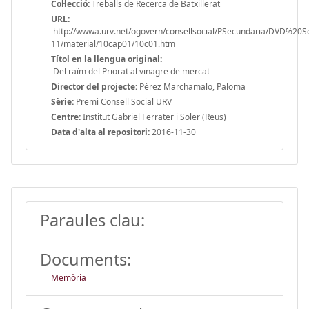
Col·lecció:
Treballs de Recerca de Batxillerat
URL:
http://wwwa.urv.net/ogovern/consellsocial/PSecundaria/DVD%20
11/material/10cap01/10c01.htm
Títol en la llengua original:
Del raïm del Priorat al vinagre de mercat
Director del projecte:
Pérez Marchamalo, Paloma
Sèrie:
Premi Consell Social URV
Centre:
Institut Gabriel Ferrater i Soler (Reus)
Data d'alta al repositori:
2016-11-30
Paraules clau:
Documents:
Memòria