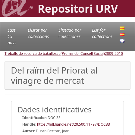
Repositori URV
Last
Llistat per
Llistado por
List for
15
col·leccions
colecciones
collections
days
Treballs de recerca de batxillerat (Premis del Consell Social)
2009-2010
Del raïm del Priorat al
vinagre de mercat
Dades identificatives
Identificador:
DOC:33
Handle
:
https://hdl.handle.net/20.500.11797/DOC33
Autors:
Duran Bertran, Joan