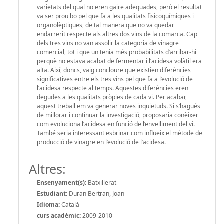
varietats del qual no eren gaire adequades, però el resultat
va ser prou bo pel que fa a les qualitats fisicoquímiques i
organolèptiques, de tal manera que no va quedar
endarrerit respecte als altres dos vins de la comarca. Cap
dels tres vins no van assolir la categoria de vinagre
comercial, tot i que un tenia més probabilitats d’arribar-hi
perquè no estava acabat de fermentar i l’acidesa volàtil era
alta. Així, doncs, vaig concloure que existien diferències
significatives entre els tres vins pel que fa a l’evolució de
l’acidesa respecte al temps. Aquestes diferències eren
degudes a les qualitats pròpies de cada vi. Per acabar,
aquest treball em va generar noves inquietuds. Si s’hagués
de millorar i continuar la investigació, proposaria conèixer
com evoluciona l’acidesa en funció de l’envelliment del vi.
També seria interessant esbrinar com influeix el mètode de
producció de vinagre en l’evolució de l’acidesa.
Altres:
Ensenyament(s):
Batxillerat
Estudiant:
Duran Bertran, Joan
Idioma:
Català
curs acadèmic:
2009-2010