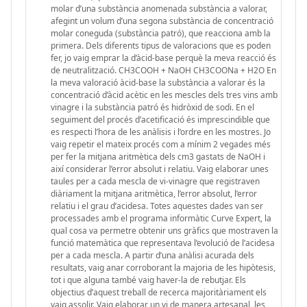
molar d’una substància anomenada substància a valorar,
afegint un volum d’una segona substància de concentració
molar coneguda (substància patró), que reacciona amb la
primera. Dels diferents tipus de valoracions que es poden
fer, jo vaig emprar la d’àcid-base perquè la meva reacció és
de neutralització. CH3COOH + NaOH CH3COONa + H2O En
la meva valoració àcid-base la substància a valorar és la
concentració d’àcid acètic en les mescles dels tres vins amb
vinagre i la substància patró és hidròxid de sodi. En el
seguiment del procés d’acetificació és imprescindible que
es respecti l’hora de les anàlisis i l’ordre en les mostres. Jo
vaig repetir el mateix procés com a mínim 2 vegades més
per fer la mitjana aritmètica dels cm3 gastats de NaOH i
així considerar l’error absolut i relatiu. Vaig elaborar unes
taules per a cada mescla de vi-vinagre que registraven
diàriament la mitjana aritmètica, l’error absolut, l’error
relatiu i el grau d’acidesa. Totes aquestes dades van ser
processades amb el programa informàtic Curve Expert, la
qual cosa va permetre obtenir uns gràfics que mostraven la
funció matemàtica que representava l’evolució de l’acidesa
per a cada mescla. A partir d’una anàlisi acurada dels
resultats, vaig anar corroborant la majoria de les hipòtesis,
tot i que alguna també vaig haver-la de rebutjar. Els
objectius d’aquest treball de recerca majoritàriament els
vaig assolir. Vaig elaborar un vi de manera artesanal, les