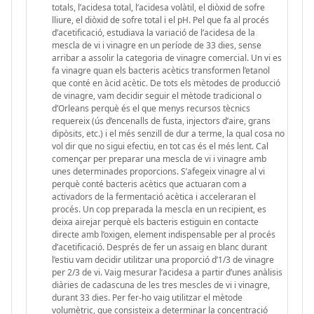
totals, l’acidesa total, l’acidesa volàtil, el diòxid de sofre
lliure, el diòxid de sofre total i el pH. Pel que fa al procés
d’acetificació, estudiava la variació de l’acidesa de la
mescla de vi i vinagre en un període de 33 dies, sense
arribar a assolir la categoria de vinagre comercial. Un vi es
fa vinagre quan els bacteris acètics transformen l’etanol
que conté en àcid acètic. De tots els mètodes de producció
de vinagre, vam decidir seguir el mètode tradicional o
d’Orleans perquè és el que menys recursos tècnics
requereix (ús d’encenalls de fusta, injectors d’aire, grans
dipòsits, etc.) i el més senzill de dur a terme, la qual cosa no
vol dir que no sigui efectiu, en tot cas és el més lent. Cal
començar per preparar una mescla de vi i vinagre amb
unes determinades proporcions. S’afegeix vinagre al vi
perquè conté bacteris acètics que actuaran com a
activadors de la fermentació acètica i acceleraran el
procés. Un cop preparada la mescla en un recipient, es
deixa airejar perquè els bacteris estiguin en contacte
directe amb l’oxigen, element indispensable per al procés
d’acetificació. Després de fer un assaig en blanc durant
l’estiu vam decidir utilitzar una proporció d’1/3 de vinagre
per 2/3 de vi. Vaig mesurar l’acidesa a partir d’unes anàlisis
diàries de cadascuna de les tres mescles de vi i vinagre,
durant 33 dies. Per fer-ho vaig utilitzar el mètode
volumètric, que consisteix a determinar la concentració