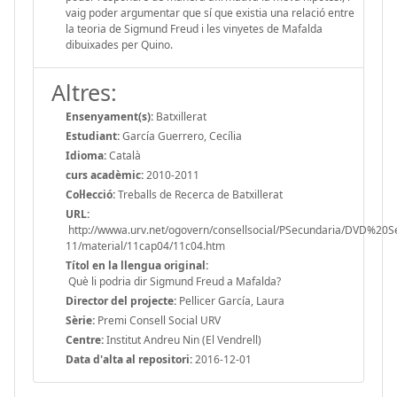
vaig poder argumentar que sí que existia una relació entre
la teoria de Sigmund Freud i les vinyetes de Mafalda
dibuixades per Quino.
Altres:
Ensenyament(s):
Batxillerat
Estudiant:
García Guerrero, Cecília
Idioma:
Català
curs acadèmic:
2010-2011
Col·lecció:
Treballs de Recerca de Batxillerat
URL:
http://wwwa.urv.net/ogovern/consellsocial/PSecundaria/DVD%20
11/material/11cap04/11c04.htm
Títol en la llengua original:
Què li podria dir Sigmund Freud a Mafalda?
Director del projecte:
Pellicer García, Laura
Sèrie:
Premi Consell Social URV
Centre:
Institut Andreu Nin (El Vendrell)
Data d'alta al repositori:
2016-12-01