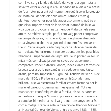
com li va sorgir la idea de Mafalda, vaig resseguir tota la
seva trajectòria, des que era un nadó fins al dia a dia actual
de l'escriptor, passant pel moment en què li sorgí la creació
de Mafalda i de tots els seus amics. També em vaig
plantejar què va fer possible aquest sorgiment, què és el
que el va impactar tant de la societat i també de la seva
vida que va provocar el naixement de Mafalda i els seus
amics. Semblava simple, però, com vaig poder comprovar
un temps després, no ho era. Quasi vaig haver d'escrutar
cada vinyeta, trobar-hi algun indici que em fes pensar en
Freud. Cada vinyeta, cada pàgina, cada llibre va haver de
ser revisat. Posteriorment van ser apuntades les possibles
relacions. Empapar-me de Sigmund Freud potser va ser un
mica més complicat, ja que les seves obres són molt
compactes. Poder extreure, doncs, idees clares i fermes de
la seva teoria de la psicoanàlisi va esdevenir una tasca
àrdua, però no impossible. Sigmund Freud va néixer el 6 de
maig de 1856, a Freiberg, i va ser un filòsof alemany
brillant. La seva estructura familiar estava formada per la
mare, el pare, cinc germanes més grans i ell. Tot i les
mancances econòmiques de la família, els seus pares es
van esforçar perquè Sigmund pogués anar a la universitat
a estudiar-hi medicina i s'hi va graduar uns anys després
com a metge. Treballà sota la direcció de Theodor Meynert,
a l'Hospital General de Viena, entre els anys 1883 i 1885.