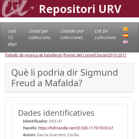
Repositori URV
Last
Llistat per
Llistado por
List for
15
col·leccions
colecciones
collections
days
Treballs de recerca de batxillerat (Premis del Consell Social)
2010-2011
Què li podria dir Sigmund
Freud a Mafalda?
Dades identificatives
Identificador:
DOC:47
Handle
:
https://hdl.handle.net/20.500.11797/DOC47
Autors:
García Guerrero, Cecília