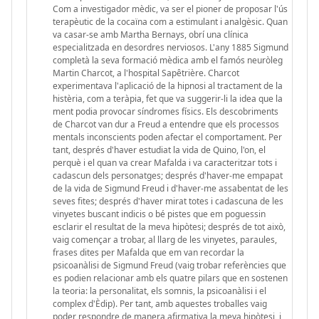
Com a investigador mèdic, va ser el pioner de proposar l'ús
terapèutic de la cocaïna com a estimulant i analgèsic. Quan
va casar-se amb Martha Bernays, obrí una clínica
especialitzada en desordres nerviosos. L'any 1885 Sigmund
completà la seva formació mèdica amb el famós neuròleg
Martin Charcot, a l'hospital Sapêtrière. Charcot
experimentava l'aplicació de la hipnosi al tractament de la
histèria, com a teràpia, fet que va suggerir-li la idea que la
ment podia provocar síndromes físics. Els descobriments
de Charcot van dur a Freud a entendre que els processos
mentals inconscients poden afectar el comportament. Per
tant, després d'haver estudiat la vida de Quino, l'on, el
perquè i el quan va crear Mafalda i va caracteritzar tots i
cadascun dels personatges; després d'haver-me empapat
de la vida de Sigmund Freud i d'haver-me assabentat de les
seves fites; després d'haver mirat totes i cadascuna de les
vinyetes buscant indicis o bé pistes que em poguessin
esclarir el resultat de la meva hipòtesi; després de tot això,
vaig començar a trobar, al llarg de les vinyetes, paraules,
frases dites per Mafalda que em van recordar la
psicoanàlisi de Sigmund Freud (vaig trobar referències que
es podien relacionar amb els quatre pilars que en sostenen
la teoria: la personalitat, els somnis, la psicoanàlisi i el
complex d'Èdip). Per tant, amb aquestes troballes vaig
poder respondre de manera afirmativa la meva hipòtesi, i