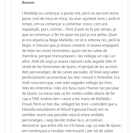
Resum:
I Mafalda va començar a parlar-me, però no xerrant sense
parar, sinó de mica en mica. Va anar ajuntant sons i, amb el
temps, em va començar a comentar coses, com ara
inquietuds, pors, somnis… Però d'això no fa poc temps, ja
que va començar a fer-ho quan tot just jo era petita. Quan
jo era xiqueta ja llegia Mafalda, no sé si entenia res, però la
llegia. A mesura que jo anava creixent, m'anava empapant
de totes les seves historietes; quasi me les sabia de
memòria, perquè m'encantaven, i les rellegia un cop i un
altre. Amb els anys jo anava copsant cada vegada més el
sentit de les historietes de Quino, el perquè de les accions
dels personatges, de les seves paraules. Al final vaig saber
perfectament caracteritzar-los tots i treure'n l'entrellat. Era
molt conscient que, com més vegades rellegís les tires,
més les entendria i més em faria riure l'humor tan peculiar
de Quino. La meva vida va fer moltes voltes abans de fer
cap a l'INS Andreu Nin i caure a les mans de Mafalda i
Freud. Però un bon dia, rellegint les tires i coincidint que a
Filosofia estudiàvem el filòsof Sigmund Freud, em va
semblar veure una possible relació entre ambdós
personatges, i vaig decidir trobar-la o, al contrari,
demostrar que entre ells no n'hi havia cap. La vida de Quino
em començava a resultar interessant i, per tal de saber