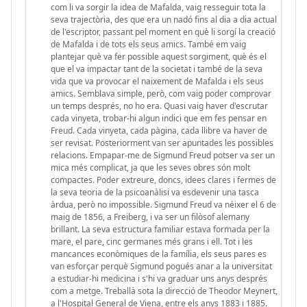
com li va sorgir la idea de Mafalda, vaig resseguir tota la
seva trajectòria, des que era un nadó fins al dia a dia actual
de l'escriptor, passant pel moment en què li sorgí la creació
de Mafalda i de tots els seus amics. També em vaig
plantejar què va fer possible aquest sorgiment, què és el
que el va impactar tant de la societat i també de la seva
vida que va provocar el naixement de Mafalda i els seus
amics. Semblava simple, però, com vaig poder comprovar
un temps després, no ho era. Quasi vaig haver d'escrutar
cada vinyeta, trobar-hi algun indici que em fes pensar en
Freud. Cada vinyeta, cada pàgina, cada llibre va haver de
ser revisat. Posteriorment van ser apuntades les possibles
relacions. Empapar-me de Sigmund Freud potser va ser un
mica més complicat, ja que les seves obres són molt
compactes. Poder extreure, doncs, idees clares i fermes de
la seva teoria de la psicoanàlisi va esdevenir una tasca
àrdua, però no impossible. Sigmund Freud va néixer el 6 de
maig de 1856, a Freiberg, i va ser un filòsof alemany
brillant. La seva estructura familiar estava formada per la
mare, el pare, cinc germanes més grans i ell. Tot i les
mancances econòmiques de la família, els seus pares es
van esforçar perquè Sigmund pogués anar a la universitat
a estudiar-hi medicina i s'hi va graduar uns anys després
com a metge. Treballà sota la direcció de Theodor Meynert,
a l'Hospital General de Viena, entre els anys 1883 i 1885.