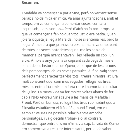
Resumen:
I Mafalda va començar a parlar-me, però no xerrant sense
parar, sinó de mica en mica. Va anar ajuntant sons i, amb el
temps, em va començar a comentar coses, com ara
inquietuds, pors, somnis… Però d'això no fa poc temps, ja
que va començar a fer-ho quan tot just jo era petita. Quan
jo era xiqueta ja llegia Mafalda, no sé si entenia res, però la
llegia. A mesura que jo anava creixent, m'anava empapant
de totes les seves historietes; quasi me les sabia de
memòria, perquè m'encantaven, i les rellegia un cop i un
altre. Amb els anys jo anava copsant cada vegada més el
sentit de les historietes de Quino, el perquè de les accions
dels personatges, de les seves paraules. Al final vaig saber
perfectament caracteritzar-los tots i treure'n l'entrellat. Era
molt conscient que, com més vegades rellegís les tires,
més les entendria i més em faria riure l'humor tan peculiar
de Quino. La meva vida va fer moltes voltes abans de fer
cap a l'INS Andreu Nin i caure a les mans de Mafalda i
Freud. Però un bon dia, rellegint les tires i coincidint que a
Filosofia estudiàvem el filòsof Sigmund Freud, em va
semblar veure una possible relació entre ambdós
personatges, i vaig decidir trobar-la o, al contrari,
demostrar que entre ells no n'hi havia cap. La vida de Quino
em començava a resultar interessant i, per tal de saber