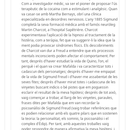
Com a investigador mèdic, va ser el pioner de proposar l'ús
terapèutic de la cocaïna com a estimulant i analgèsic. Quan
va casar-se amb Martha Bernays, obrí una clínica
especialitzada en desordres nerviosos. L'any 1885 Sigmund
completà la seva formació mèdica amb el famós neuròleg
Martin Charcot, a l'hospital Sapêtrière. Charcot
experimentava l'aplicació de la hipnosi al tractament de la
histèria, com a teràpia, fet que va suggerir-li la idea que la
ment podia provocar síndromes físics. Els descobriments
de Charcot van dur a Freud a entendre que els processos
mentals inconscients poden afectar el comportament. Per
tant, després d'haver estudiat la vida de Quino, l'on, el
perquè i el quan va crear Mafalda i va caracteritzar tots i
cadascun dels personatges; després d'haver-me empapat
de la vida de Sigmund Freud i d'haver-me assabentat de les
seves fites; després d'haver mirat totes i cadascuna de les
vinyetes buscant indicis o bé pistes que em poguessin
esclarir el resultat de la meva hipòtesi; després de tot això,
vaig començar a trobar, al llarg de les vinyetes, paraules,
frases dites per Mafalda que em van recordar la
psicoanàlisi de Sigmund Freud (vaig trobar referències que
es podien relacionar amb els quatre pilars que en sostenen
la teoria: la personalitat, els somnis, la psicoanàlisi i el
complex d'Èdip). Per tant, amb aquestes troballes vaig
poder respondre de manera afirmativa la meva hipòtesi, i