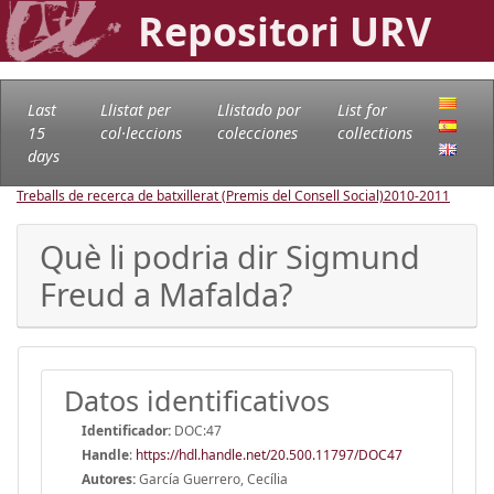
Repositori URV
Last
Llistat per
Llistado por
List for
15
col·leccions
colecciones
collections
days
Treballs de recerca de batxillerat (Premis del Consell Social)
2010-2011
Què li podria dir Sigmund
Freud a Mafalda?
Datos identificativos
Identificador:
DOC:47
Handle
:
https://hdl.handle.net/20.500.11797/DOC47
Autores:
García Guerrero, Cecília