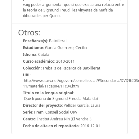
vaig poder argumentar que sí que existia una relació entre
la teoria de Sigmund Freud i les vinyetes de Mafalda
dibuixades per Quino.
Otros:
Enseñanza(s):
Batxillerat
Estudiante:
García Guerrero, Cecília
Idioma:
Català
Curso académico:
2010-2011
Colección:
Treballs de Recerca de Batxillerat
URL:
http://wwwa.urv.net/ogovern/consellsocial/PSecundaria/DVD%20
11/material/11cap04/11c04.htm
Título en la lengua original:
Què li podria dir Sigmund Freud a Mafalda?
Director del proyecto:
Pellicer García, Laura
Serie:
Premi Consell Social URV
Centro:
Institut Andreu Nin (El Vendrell)
Fecha de alta en el repositorio:
2016-12-01