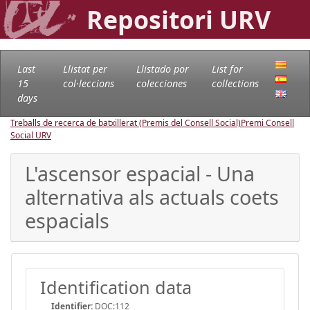
Repositori URV
Last
Llistat per
Llistado por
List for
15
col·leccions
colecciones
collections
days
Treballs de recerca de batxillerat (Premis del Consell Social)
Premi Consell
Social URV
L'ascensor espacial - Una
alternativa als actuals coets
espacials
Identification data
Identifier:
DOC:112