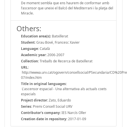
De moment sembla que ens haurem de conformar amb
l’ascensor que uneixi el Balcó del Mediterrani i la platja del
Miracle.
Others:
Education area(s):
Batxillerat
Student:
Grau Bové, Francesc Xavier
Language:
Català
Academic year:
2006-2007
Collection:
Treballs de Recerca de Batxillerat
URL:
http://wwwa.urv.cat/ogovern/consellsocial/PSecundaria/CD%20P
07/index.htm
Title in original languages:
L'ascensor espacial - Una alternativa als actuals coets
espacials
Project director:
Zato, Eduardo
Series:
Premi Consell Social URV
Contributor's company:
IES Narcís Oller
Creation date in repository:
2017-01-09