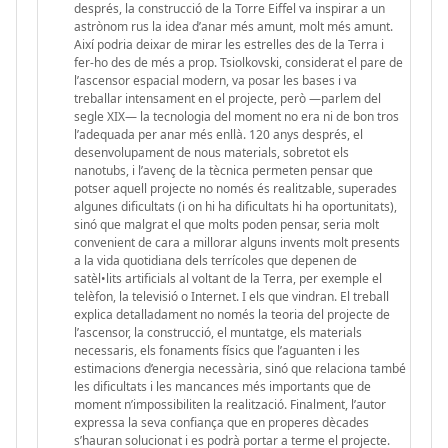
després, la construcció de la Torre Eiffel va inspirar a un
astrònom rus la idea d’anar més amunt, molt més amunt.
Així podria deixar de mirar les estrelles des de la Terra i
fer-ho des de més a prop. Tsiolkovski, considerat el pare de
l’ascensor espacial modern, va posar les bases i va
treballar intensament en el projecte, però —parlem del
segle XIX— la tecnologia del moment no era ni de bon tros
l’adequada per anar més enllà. 120 anys després, el
desenvolupament de nous materials, sobretot els
nanotubs, i l’avenç de la tècnica permeten pensar que
potser aquell projecte no només és realitzable, superades
algunes dificultats (i on hi ha dificultats hi ha oportunitats),
sinó que malgrat el que molts poden pensar, seria molt
convenient de cara a millorar alguns invents molt presents
a la vida quotidiana dels terrícoles que depenen de
satèl•lits artificials al voltant de la Terra, per exemple el
telèfon, la televisió o Internet. I els que vindran. El treball
explica detalladament no només la teoria del projecte de
l’ascensor, la construcció, el muntatge, els materials
necessaris, els fonaments físics que l’aguanten i les
estimacions d’energia necessària, sinó que relaciona també
les dificultats i les mancances més importants que de
moment n’impossibiliten la realització. Finalment, l’autor
expressa la seva confiança que en properes dècades
s’hauran solucionat i es podrà portar a terme el projecte.