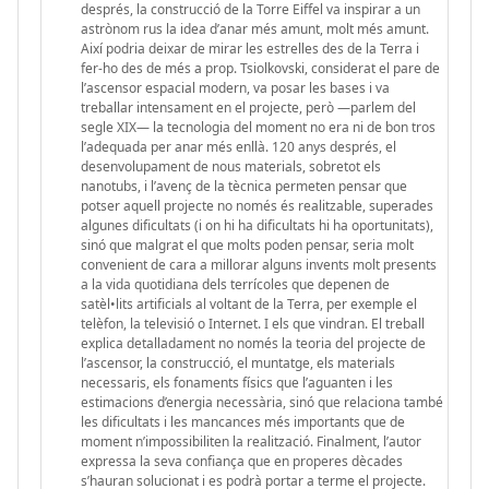
després, la construcció de la Torre Eiffel va inspirar a un
astrònom rus la idea d’anar més amunt, molt més amunt.
Així podria deixar de mirar les estrelles des de la Terra i
fer-ho des de més a prop. Tsiolkovski, considerat el pare de
l’ascensor espacial modern, va posar les bases i va
treballar intensament en el projecte, però —parlem del
segle XIX— la tecnologia del moment no era ni de bon tros
l’adequada per anar més enllà. 120 anys després, el
desenvolupament de nous materials, sobretot els
nanotubs, i l’avenç de la tècnica permeten pensar que
potser aquell projecte no només és realitzable, superades
algunes dificultats (i on hi ha dificultats hi ha oportunitats),
sinó que malgrat el que molts poden pensar, seria molt
convenient de cara a millorar alguns invents molt presents
a la vida quotidiana dels terrícoles que depenen de
satèl•lits artificials al voltant de la Terra, per exemple el
telèfon, la televisió o Internet. I els que vindran. El treball
explica detalladament no només la teoria del projecte de
l’ascensor, la construcció, el muntatge, els materials
necessaris, els fonaments físics que l’aguanten i les
estimacions d’energia necessària, sinó que relaciona també
les dificultats i les mancances més importants que de
moment n’impossibiliten la realització. Finalment, l’autor
expressa la seva confiança que en properes dècades
s’hauran solucionat i es podrà portar a terme el projecte.