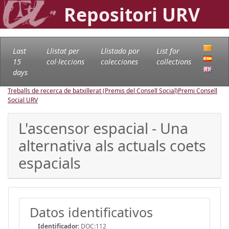
Repositori URV
Last
Llistat per
Llistado por
List for
15
col·leccions
colecciones
collections
days
Treballs de recerca de batxillerat (Premis del Consell Social)
Premi Consell
Social URV
L'ascensor espacial - Una
alternativa als actuals coets
espacials
Datos identificativos
Identificador:
DOC:112