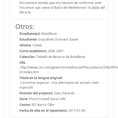
De moment sembla que ens haurem de conformar amb
l’ascensor que uneixi el Balcó del Mediterrani i la platja del
Miracle.
Otros:
Enseñanza(s):
Batxillerat
Estudiante:
Grau Bové, Francesc Xavier
Idioma:
Català
Curso académico:
2006-2007
Colección:
Treballs de Recerca de Batxillerat
URL:
http://wwwa.urv.cat/ogovern/consellsocial/PSecundaria/CD%20P
07/index.htm
Título en la lengua original:
L'ascensor espacial - Una alternativa als actuals coets
espacials
Director del proyecto:
Zato, Eduardo
Serie:
Premi Consell Social URV
Centro:
IES Narcís Oller
Fecha de alta en el repositorio:
2017-01-09