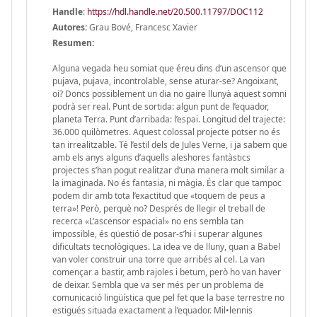
Handle
:
https://hdl.handle.net/20.500.11797/DOC112
Autores:
Grau Bové, Francesc Xavier
Resumen:
Alguna vegada heu somiat que éreu dins d’un ascensor que
pujava, pujava, incontrolable, sense aturar-se? Angoixant,
oi? Doncs possiblement un dia no gaire llunyà aquest somni
podrà ser real. Punt de sortida: algun punt de l’equador,
planeta Terra. Punt d’arribada: l’espai. Longitud del trajecte:
36.000 quilòmetres. Aquest colossal projecte potser no és
tan irrealitzable. Té l’estil dels de Jules Verne, i ja sabem que
amb els anys alguns d’aquells aleshores fantàstics
projectes s’han pogut realitzar d’una manera molt similar a
la imaginada. No és fantasia, ni màgia. És clar que tampoc
podem dir amb tota l’exactitud que «toquem de peus a
terra»! Però, perquè no? Després de llegir el treball de
recerca «L’ascensor espacial» no ens sembla tan
impossible, és qüestió de posar-s’hi i superar algunes
dificultats tecnològiques. La idea ve de lluny, quan a Babel
van voler construir una torre que arribés al cel. La van
començar a bastir, amb rajoles i betum, però ho van haver
de deixar. Sembla que va ser més per un problema de
comunicació lingüística que pel fet que la base terrestre no
estigués situada exactament a l’equador. Mil•lennis