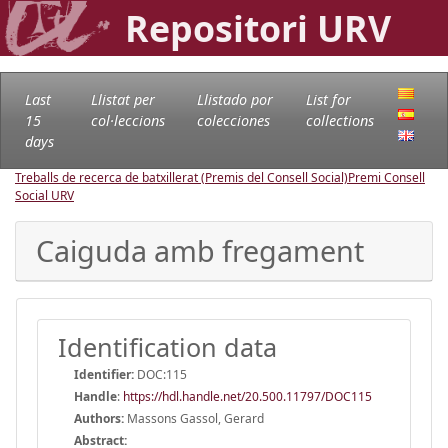
Repositori URV
Last
Llistat per
Llistado por
List for
15
col·leccions
colecciones
collections
days
Treballs de recerca de batxillerat (Premis del Consell Social)
Premi Consell
Social URV
Caiguda amb fregament
Identification data
Identifier:
DOC:115
Handle
:
https://hdl.handle.net/20.500.11797/DOC115
Authors:
Massons Gassol, Gerard
Abstract: