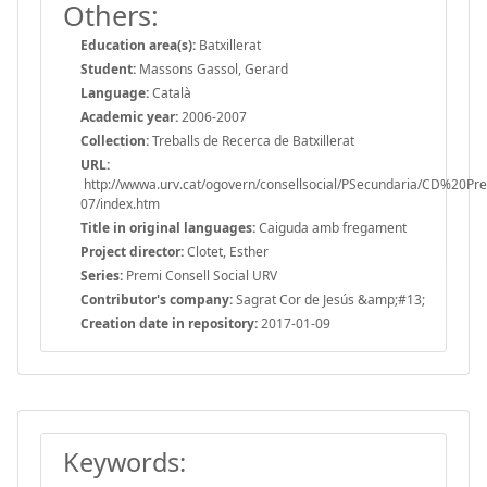
Others:
Education area(s):
Batxillerat
Student:
Massons Gassol, Gerard
Language:
Català
Academic year:
2006-2007
Collection:
Treballs de Recerca de Batxillerat
URL:
http://wwwa.urv.cat/ogovern/consellsocial/PSecundaria/CD%20P
07/index.htm
Title in original languages:
Caiguda amb fregament
Project director:
Clotet, Esther
Series:
Premi Consell Social URV
Contributor's company:
Sagrat Cor de Jesús &amp;#13;
Creation date in repository:
2017-01-09
Keywords: