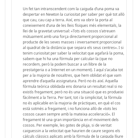
Un fet tan intranscendent com la caiguda d’una poma va
despertar en Newton la curiositat per saber per què tot allò
que cau, cau cap a terra. Així, ens va obrir la porta al
coneixement d’una de les lleis físiques més elementals, la
llei de la gravetat universal: «Tots els cossos s’atreuen
mútuament amb una força directament proporcional al
producte de les seves masses i inversament proporcional
al quadrat de la distància que separa els seus centres». I si
tenim curiositat per saber la velocitat que agafarà la poma,
sabem que hi ha una fórmula per calcular-la (que no
recordem, però la podem buscar a un llibre de la
prestatgeria o a Internet en un moment). I aquí s’acaba tot
per a la majoria de nosaltres, que hem oblidat el que vam
aprendre d’aquella assignatura. Però no és així. Aquella
fórmula teòrica oblidada ens donaria un resultat real si no
existís fregament, però no és una situació que es produeixi
fàcilment a la Terra. Per tant, tot i la simplicitat, la fórmula
no és aplicable en la majoria de pràctiques, en què el cos
està sotmès a fregament, i no funciona allò de «tots les
cossos cauen sempre amb la mateixa acceleració». El
fregament té una gran importància en el moviment dels
cossos. Per exemple, les gotes de pluja, si de veritat
caiguessin a la velocitat que haurien de caure segons els
càlculs clàssics aplicats amb la fórmula de la caiguda lliure