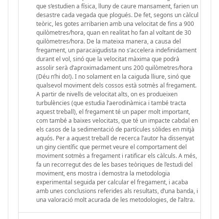
que s’estudien a física, lluny de caure mansament, farien un
desastre cada vegada que plogués. De fet, segons un càlcul
teòric, les gotes arribarien amb una velocitat de fins a 900
quilòmetres/hora, quan en realitat ho fan al voltant de 30
quilòmetres/hora. De la mateixa manera, a causa del
fregament, un paracaigudista no s’accelera indefinidament
durant el vol, sinó que la velocitat màxima que podrà
assolir serà d’aproximadament uns 200 quilòmetres/hora
(Déu n’hi do!). I no solament en la caiguda lliure, sinó que
qualsevol moviment dels cossos està sotmès al fregament.
A partir de nivells de velocitat alts, on es produeixen
turbulències (que estudia l’aerodinàmica i també tracta
aquest treball), el fregament té un paper molt important,
com també a baixes velocitats, que té un impacte cabdal en
els casos de la sedimentació de partícules sòlides en mitjà
aquós. Per a aquest treball de recerca l’autor ha dissenyat
un giny científic que permet veure el comportament del
moviment sotmès a fregament i ratificar els càlculs. A més,
fa un recorregut des de les bases teòriques de l’estudi del
moviment, ens mostra i demostra la metodologia
experimental seguida per calcular el fregament, i acaba
amb unes conclusions referides als resultats, d’una banda, i
una valoració molt acurada de les metodologies, de l’altra.