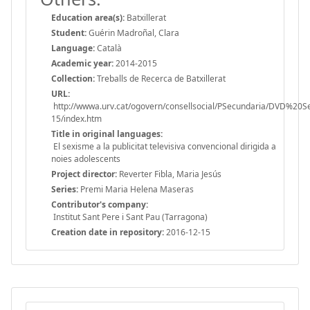
Education area(s):
Batxillerat
Student:
Guérin Madroñal, Clara
Language:
Català
Academic year:
2014-2015
Collection:
Treballs de Recerca de Batxillerat
URL:
http://wwwa.urv.cat/ogovern/consellsocial/PSecundaria/DVD%20
15/index.htm
Title in original languages:
El sexisme a la publicitat televisiva convencional dirigida a
noies adolescents
Project director:
Reverter Fibla, Maria Jesús
Series:
Premi Maria Helena Maseras
Contributor's company:
Institut Sant Pere i Sant Pau (Tarragona)
Creation date in repository:
2016-12-15