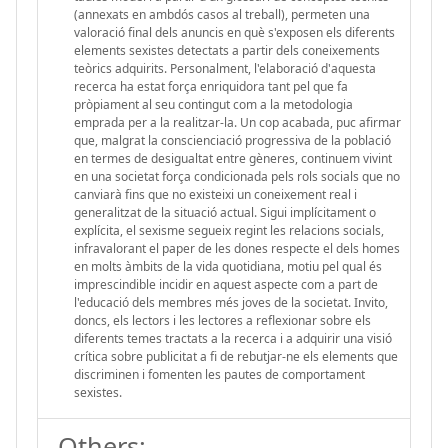
(annexats en ambdós casos al treball), permeten una
valoració final dels anuncis en què s'exposen els diferents
elements sexistes detectats a partir dels coneixements
teòrics adquirits. Personalment, l'elaboració d'aquesta
recerca ha estat força enriquidora tant pel que fa
pròpiament al seu contingut com a la metodologia
emprada per a la realitzar-la. Un cop acabada, puc afirmar
que, malgrat la conscienciació progressiva de la població
en termes de desigualtat entre gèneres, continuem vivint
en una societat força condicionada pels rols socials que no
canviarà fins que no existeixi un coneixement real i
generalitzat de la situació actual. Sigui implícitament o
explícita, el sexisme segueix regint les relacions socials,
infravalorant el paper de les dones respecte el dels homes
en molts àmbits de la vida quotidiana, motiu pel qual és
imprescindible incidir en aquest aspecte com a part de
l'educació dels membres més joves de la societat. Invito,
doncs, els lectors i les lectores a reflexionar sobre els
diferents temes tractats a la recerca i a adquirir una visió
crítica sobre publicitat a fi de rebutjar-ne els elements que
discriminen i fomenten les pautes de comportament
sexistes.
Others: