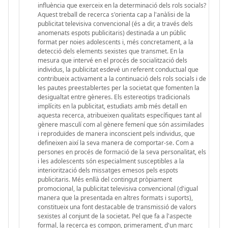
influència que exerceix en la determinació dels rols socials?
Aquest treball de recerca s'orienta cap a l'anàlisi de la
publicitat televisiva convencional (és a dir, a través dels
anomenats espots publicitaris) destinada a un públic
format per noies adolescents i, més concretament, a la
detecció dels elements sexistes que transmet. En la
mesura que intervé en el procés de socialització dels
individus, la publicitat esdevé un referent conductual que
contribueix activament a la continuació dels rols socials i de
les pautes preestablertes per la societat que fomenten la
desigualtat entre gèneres. Els estereotips tradicionals
implícits en la publicitat, estudiats amb més detall en
aquesta recerca, atribueixen qualitats específiques tant al
gènere masculí com al gènere femení que són assimilades
i reproduïdes de manera inconscient pels individus, que
defineixen així la seva manera de comportar-se. Com a
persones en procés de formació de la seva personalitat, els
i les adolescents són especialment susceptibles a la
interiorització dels missatges emesos pels espots
publicitaris. Més enllà del contingut pròpiament
promocional, la publicitat televisiva convencional (d'igual
manera que la presentada en altres formats i suports),
constitueix una font destacable de transmissió de valors
sexistes al conjunt de la societat. Pel que fa a l'aspecte
formal, la recerca es compon, primerament, d'un marc