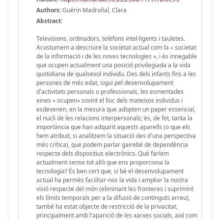
Authors:
Guérin Madroñal, Clara
Abstract:
Televisions, ordinadors, telèfons intel·ligents i tauletes.
Acostumem a descriure la societat actual com la « societat
de la informació i de les noves tecnologies », i és innegable
que ocupen actualment una posició privilegiada a la vida
quotidiana de qualsevol individu. Des dels infants fins a les
persones de més edat, sigui pel desenvolupament
d'activitats personals o professionals, les esmentades
eines « ocupen» sovint el lloc dels mateixos individus i
esdevenen, en la mesura que adopten un paper essencial,
el nucli de les relacions interpersonals; és, de fet, tanta la
importància que han adquirit aquests aparells (o que els
hem atribuït, si analitzem la situació des d'una perspectiva
més crítica), que podem parlar gairebé de dependència
respecte dels dispositius electrònics. Què faríem
actualment sense tot allò que ens proporciona la
tecnologia? És ben cert que, si bé el desenvolupament
actual ha permès facilitar-nos la vida i ampliar la nostra
visió respecte del món (eliminant les fronteres i suprimint
els límits temporals per a la difusió de continguts arreu),
també ha estat objecte de restricció de la privacitat,
principalment amb l'aparició de les xarxes socials, així com