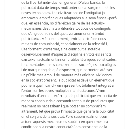
de la llibertat individual en general. D'altra banda, la
publicitat data de temps molt anteriors al sorgiment de les
noves tecnologies. Les civilitzacions de l'antiguitat ja
empraven, amb tècniques adaptades a la seva època –però
que, en essència, no difereixen gaire de les actuals–,
mecanismes destinats a difondre tot tipus de continguts
que s'engloben dins del que avui anomenen « àmbit
publicitari» . Més recentment, amb l'aparició de nous
mitjans de comunicació, especialment de la televisió i,
ulteriorment, d'Internet, s'ha contribuït al notable
desenvolupament d'aquesta disciplina en tots els sentits;
existeixen actualment innombrables tècniques sofisticades,
fonamentades en els coneixements sociològics, psicològics
i de màrqueting de què disposem, que permeten atènyer
un públic més ampli i de manera més eficient. Així doncs,
en la societat present, la publicitat esdevé un element que
podríem qualificar d'« omnipresent », totalment integrat a
l'entorn en les seves múltiples manifestacions. Vivim
envoltats d'una sobrecàrrega de publicitat que ens incita de
manera continuada a consumir tot tipus de productes que
realment no necessitem i que potser no compraríem
altrament, fet que prova l'impacte que genera la publicitat
en el conjunt de la societat. Però sabem realment com
actuen aquests mecanismes subtils i en quina mesura
condicionen la nostra conducta? Som conscients de la