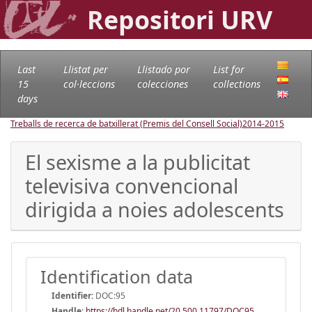
Repositori URV
Last
Llistat per
Llistado por
List for
15
col·leccions
colecciones
collections
days
Treballs de recerca de batxillerat (Premis del Consell Social)
2014-2015
El sexisme a la publicitat
televisiva convencional
dirigida a noies adolescents
Identification data
Identifier:
DOC:95
Handle
:
https://hdl.handle.net/20.500.11797/DOC95