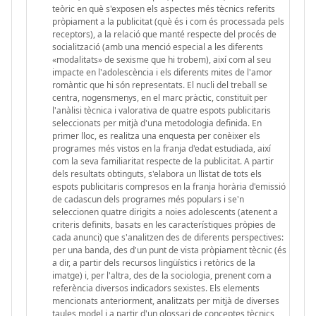
teòric en què s'exposen els aspectes més tècnics referits
pròpiament a la publicitat (què és i com és processada pels
receptors), a la relació que manté respecte del procés de
socialització (amb una menció especial a les diferents
«modalitats» de sexisme que hi trobem), així com al seu
impacte en l'adolescència i els diferents mites de l'amor
romàntic que hi són representats. El nucli del treball se
centra, nogensmenys, en el marc pràctic, constituït per
l'anàlisi tècnica i valorativa de quatre espots publicitaris
seleccionats per mitjà d'una metodologia definida. En
primer lloc, es realitza una enquesta per conèixer els
programes més vistos en la franja d'edat estudiada, així
com la seva familiaritat respecte de la publicitat. A partir
dels resultats obtinguts, s'elabora un llistat de tots els
espots publicitaris compresos en la franja horària d'emissió
de cadascun dels programes més populars i se'n
seleccionen quatre dirigits a noies adolescents (atenent a
criteris definits, basats en les característiques pròpies de
cada anunci) que s'analitzen des de diferents perspectives:
per una banda, des d'un punt de vista pròpiament tècnic (és
a dir, a partir dels recursos lingüístics i retòrics de la
imatge) i, per l'altra, des de la sociologia, prenent com a
referència diversos indicadors sexistes. Els elements
mencionats anteriorment, analitzats per mitjà de diverses
taules model i a partir d'un glossari de conceptes tècnics