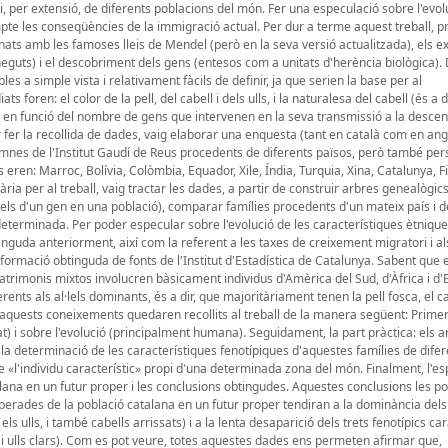
s i, per extensió, de diferents poblacions del món. Fer una especulació sobre l'evol
mpte les conseqüències de la immigració actual. Per dur a terme aquest treball, 
nats amb les famoses lleis de Mendel (però en la seva versió actualitzada), els 
uts) i el descobriment dels gens (entesos com a unitats d'herència biològica).
les a simple vista i relativament fàcils de definir, ja que serien la base per al
 foren: el color de la pell, del cabell i dels ulls, i la naturalesa del cabell (és a d
ers en funció del nombre de gens que intervenen en la seva transmissió a la descen
er la recollida de dades, vaig elaborar una enquesta (tant en català com en anglè
umnes de l'Institut Gaudí de Reus procedents de diferents països, però també pe
 eren: Marroc, Bolívia, Colòmbia, Equador, Xile, Índia, Turquia, Xina, Catalunya, F
a per al treball, vaig tractar les dades, a partir de construir arbres genealògics,
l·lels d'un gen en una població), comparar famílies procedents d'un mateix país i 
eterminada. Per poder especular sobre l'evolució de les característiques ètnique
tinguda anteriorment, així com la referent a les taxes de creixement migratori i al
ormació obtinguda de fonts de l'Institut d'Estadística de Catalunya. Sabent que e
atrimonis mixtos involucren bàsicament individus d'Amèrica del Sud, d'Àfrica i d
nts als al·lels dominants, és a dir, que majoritàriament tenen la pell fosca, el ca
Tots aquests coneixements quedaren recollits al treball de la manera següent: Primer
itat) i sobre l'evolució (principalment humana). Seguidament, la part pràctica: els 
 la determinació de les característiques fenotípiques d'aquestes famílies de difere
e «l'individu característic» propi d'una determinada zona del món. Finalment, l'e
talana en un futur proper i les conclusions obtingudes. Aquestes conclusions les 
erades de la població catalana en un futur proper tendiran a la dominància dels 
els ulls, i també cabells arrissats) i a la lenta desaparició dels trets fenotípics car
ar i ulls clars). Com es pot veure, totes aquestes dades ens permeten afirmar que,