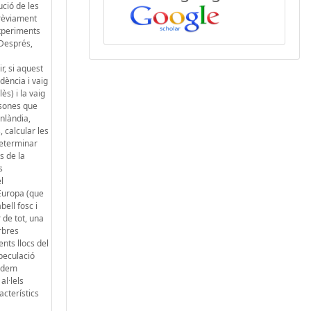
ució de les
prèviament
experiments
 Després,
ir, si aquest
dència i vaig
s) i la vaig
rsones que
inlàndia,
 calcular les
determinar
s de la
s
l
'Europa (que
bell fosc i
 de tot, una
arbres
nts llocs del
speculació
podem
al·lels
acterístics