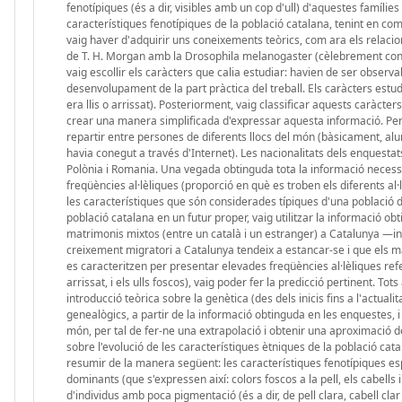
fenotípiques (és a dir, visibles amb un cop d'ull) d'aquestes famílie
característiques fenotípiques de la població catalana, tenint en co
vaig haver d'adquirir uns coneixements teòrics, com ara els relacio
de T. H. Morgan amb la Drosophila melanogaster (cèlebrement coneg
vaig escollir els caràcters que calia estudiar: havien de ser observab
desenvolupament de la part pràctica del treball. Els caràcters estudiats
era llis o arrissat). Posteriorment, vaig classificar aquests caràct
crear una manera simplificada d'expressar aquesta informació. Per f
repartir entre persones de diferents llocs del món (bàsicament, al
havia conegut a través d'Internet). Les nacionalitats dels enquestats
Polònia i Romania. Una vegada obtinguda tota la informació necessàri
freqüències al·lèliques (proporció en què es troben els diferents a
les característiques que són considerades típiques d'una població d
població catalana en un futur proper, vaig utilitzar la informació ob
matrimonis mixtos (entre un català i un estranger) a Catalunya —inf
creixement migratori a Catalunya tendeix a estancar-se i que els m
es caracteritzen per presentar elevades freqüències al·lèliques refere
arrissat, i els ulls foscos), vaig poder fer la predicció pertinent. 
introducció teòrica sobre la genètica (des dels inicis fins a l'actual
genealògics, a partir de la informació obtinguda en les enquestes, i
món, per tal de fer-ne una extrapolació i obtenir una aproximació d
sobre l'evolució de les característiques ètniques de la població ca
resumir de la manera següent: les característiques fenotípiques esp
dominants (que s'expressen així: colors foscos a la pell, els cabells i 
d'individus amb poca pigmentació (és a dir, de pell clara, cabell cl