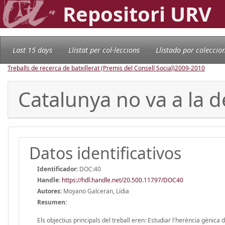
Repositori URV
Last 15 days
Llistat per col·leccions
Llistado por coleccio
Treballs de recerca de batxillerat (Premis del Consell Social)
2009-2010
Catalunya no va a la d
Datos identificativos
Identificador:
DOC:40
Handle
:
https://hdl.handle.net/20.500.11797/DOC40
Autores:
Moyano Galceran, Lídia
Resumen:
Els objectius principals del treball eren: Estudiar l'herència gènica