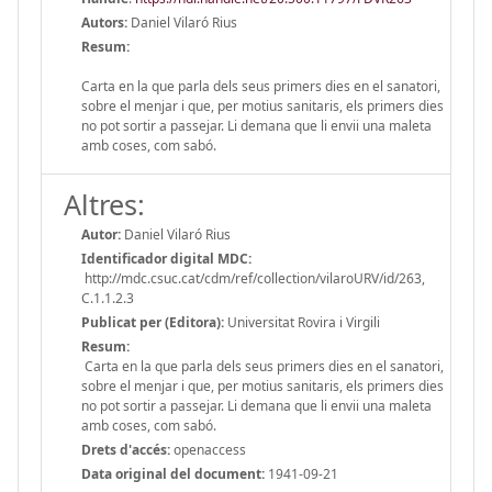
Autors:
Daniel Vilaró Rius
Resum:
Carta en la que parla dels seus primers dies en el sanatori,
sobre el menjar i que, per motius sanitaris, els primers dies
no pot sortir a passejar. Li demana que li envii una maleta
amb coses, com sabó.
Altres:
Autor:
Daniel Vilaró Rius
Identificador digital MDC:
http://mdc.csuc.cat/cdm/ref/collection/vilaroURV/id/263,
C.1.1.2.3
Publicat per (Editora):
Universitat Rovira i Virgili
Resum:
Carta en la que parla dels seus primers dies en el sanatori,
sobre el menjar i que, per motius sanitaris, els primers dies
no pot sortir a passejar. Li demana que li envii una maleta
amb coses, com sabó.
Drets d'accés:
openaccess
Data original del document:
1941-09-21