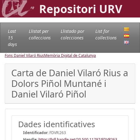
Repositori URV
Last
Llistat per
Llistado por
List for
15
col·leccions
colecciones
collections
days
Fons Daniel Vilaró Rius
Memòria Digital de Catalunya
Carta de Daniel Vilaró Rius a
Dolors Piñol Muntané i
Daniel Vilaró Piñol
Dades identificatives
Identificador:
FDVR:263
Handle
:
https://hdl.handle.net/20.500.11797/FDVR263