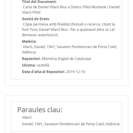
Títol del Document:
Carta de Daniel Vilaró Rius a Dolors Piñol Muntané i Daniel
Vilaró Piñol
Gestió de Drets:
Còpia permesa amb finalitat d'estudi o recerca, citant la
font 'Fons Daniel Vilaró Rius'. Per a qualsevol altre ús cal
demanar autorització.
Matèria:
Vilaró, Daniel; 1941; Sanatori Penitienciari de Porta Coeli;
València
Repositori:
Memòria Digital de Catalunya
Idioma:
castellà
Data d'alta al Repositori:
2019-12-16
Paraules clau:
Vilaró
Daniel; 1941; Sanatori Penitienciari de Porta Coeli; València