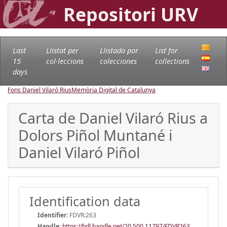
Repositori URV
Last
Llistat per
Llistado por
List for
15
col·leccions
colecciones
collections
days
Fons Daniel Vilaró Rius
Memòria Digital de Catalunya
Carta de Daniel Vilaró Rius a
Dolors Piñol Muntané i
Daniel Vilaró Piñol
Identification data
Identifier:
FDVR:263
Handle
:
https://hdl.handle.net/20.500.11797/FDVR263