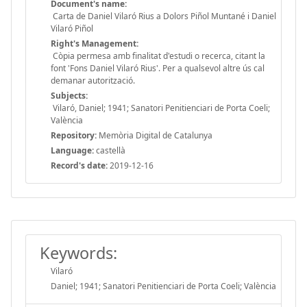
Document's name:
Carta de Daniel Vilaró Rius a Dolors Piñol Muntané i Daniel
Vilaró Piñol
Right's Management:
Còpia permesa amb finalitat d'estudi o recerca, citant la
font 'Fons Daniel Vilaró Rius'. Per a qualsevol altre ús cal
demanar autorització.
Subjects:
Vilaró, Daniel; 1941; Sanatori Penitienciari de Porta Coeli;
València
Repository:
Memòria Digital de Catalunya
Language:
castellà
Record's date:
2019-12-16
Keywords:
Vilaró
Daniel; 1941; Sanatori Penitienciari de Porta Coeli; València