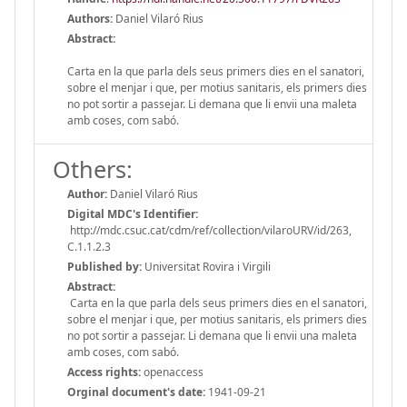
Authors:
Daniel Vilaró Rius
Abstract:
Carta en la que parla dels seus primers dies en el sanatori,
sobre el menjar i que, per motius sanitaris, els primers dies
no pot sortir a passejar. Li demana que li envii una maleta
amb coses, com sabó.
Others:
Author:
Daniel Vilaró Rius
Digital MDC's Identifier:
http://mdc.csuc.cat/cdm/ref/collection/vilaroURV/id/263,
C.1.1.2.3
Published by:
Universitat Rovira i Virgili
Abstract:
Carta en la que parla dels seus primers dies en el sanatori,
sobre el menjar i que, per motius sanitaris, els primers dies
no pot sortir a passejar. Li demana que li envii una maleta
amb coses, com sabó.
Access rights:
openaccess
Orginal document's date:
1941-09-21