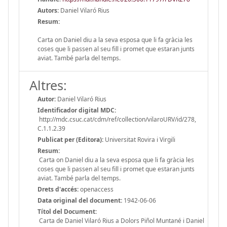
Autors:
Daniel Vilaró Rius
Resum:
Carta on Daniel diu a la seva esposa que li fa gràcia les
coses que li passen al seu fill i promet que estaran junts
aviat. També parla del temps.
Altres:
Autor:
Daniel Vilaró Rius
Identificador digital MDC:
http://mdc.csuc.cat/cdm/ref/collection/vilaroURV/id/278,
C.1.1.2.39
Publicat per (Editora):
Universitat Rovira i Virgili
Resum:
Carta on Daniel diu a la seva esposa que li fa gràcia les
coses que li passen al seu fill i promet que estaran junts
aviat. També parla del temps.
Drets d'accés:
openaccess
Data original del document:
1942-06-06
Títol del Document:
Carta de Daniel Vilaró Rius a Dolors Piñol Muntané i Daniel