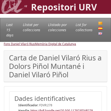
Repositori URV
Last
Llistat per
Llistado por
List for
15
col·leccions
colecciones
collections
days
Fons Daniel Vilaró Rius
Memòria Digital de Catalunya
Carta de Daniel Vilaró Rius a
Dolors Piñol Muntané i
Daniel Vilaró Piñol
Dades identificatives
Identificador:
FDVR:278
Handle
:
https://hdl.handle.net/20.500.11797/FDVR278