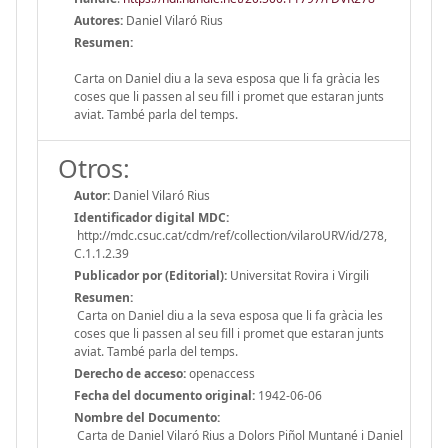
Autores:
Daniel Vilaró Rius
Resumen:
Carta on Daniel diu a la seva esposa que li fa gràcia les
coses que li passen al seu fill i promet que estaran junts
aviat. També parla del temps.
Otros:
Autor:
Daniel Vilaró Rius
Identificador digital MDC:
http://mdc.csuc.cat/cdm/ref/collection/vilaroURV/id/278,
C.1.1.2.39
Publicador por (Editorial):
Universitat Rovira i Virgili
Resumen:
Carta on Daniel diu a la seva esposa que li fa gràcia les
coses que li passen al seu fill i promet que estaran junts
aviat. També parla del temps.
Derecho de acceso:
openaccess
Fecha del documento original:
1942-06-06
Nombre del Documento:
Carta de Daniel Vilaró Rius a Dolors Piñol Muntané i Daniel