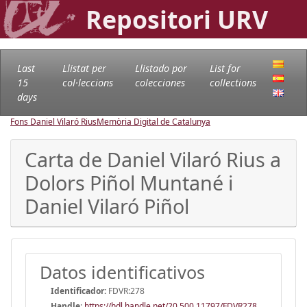
Repositori URV
Last
Llistat per
Llistado por
List for
15
col·leccions
colecciones
collections
days
Fons Daniel Vilaró Rius
Memòria Digital de Catalunya
Carta de Daniel Vilaró Rius a
Dolors Piñol Muntané i
Daniel Vilaró Piñol
Datos identificativos
Identificador:
FDVR:278
Handle
:
https://hdl.handle.net/20.500.11797/FDVR278