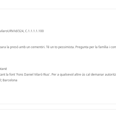
vilaroURV/id/324, C.1.1.1.1.100
ara la presó amb un cementiri. Té un to pessimista. Pregunta per la família i co
ntané
ant la font 'Fons Daniel Vilaró Rius'. Per a qualsevol altre ús cal demanar autoritz
l; Barcelona