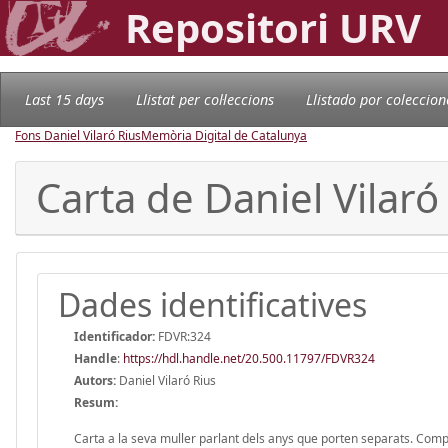
Repositori URV
Last 15 days
Llistat per col·leccions
Llistado por coleccion
Fons Daniel Vilaró Rius
Memòria Digital de Catalunya
Carta de Daniel Vilar
Dades identificatives
Identificador:
FDVR:324
Handle
:
https://hdl.handle.net/20.500.11797/FDVR324
Autors:
Daniel Vilaró Rius
Resum:
Carta a la seva muller parlant dels anys que porten separats. Comp