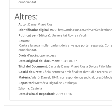
quotidianitat.
Altres:
Autor:
Daniel Vilaró Rius
Identificador digital MDC:
http://mdc.csuc.cat/cdm/ref/collection/
Publicat per (Editora):
Universitat Rovira i Virgili
Resum:
Carta a la seva muller parlant dels anys que porten separats. Comp
quotidianitat.
Drets d'accés:
openaccess
Data original del document:
1941-04-27
Títol del Document:
Carta de Daniel Vilaró Rius a Dolors Piñol Mu
Gestió de Drets:
Còpia permesa amb finalitat d'estudi o recerca, cit
Matèria:
Vilaró, Daniel; 1941; correspondència judicial; presó Mode
Repositori:
Memòria Digital de Catalunya
Idioma:
Castellà
Data d'alta al Repositori:
2019-12-16