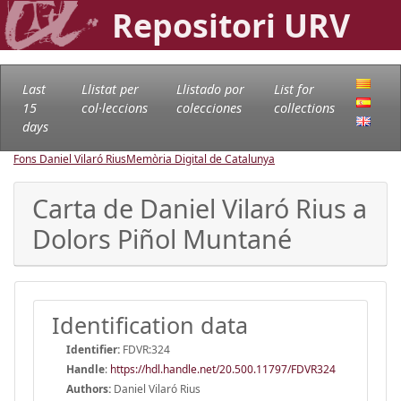
Repositori URV
Last
Llistat per
Llistado por
List for
15
col·leccions
colecciones
collections
days
Fons Daniel Vilaró Rius
Memòria Digital de Catalunya
Carta de Daniel Vilaró Rius a
Dolors Piñol Muntané
Identification data
Identifier:
FDVR:324
Handle
:
https://hdl.handle.net/20.500.11797/FDVR324
Authors:
Daniel Vilaró Rius