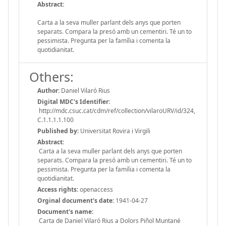
Abstract:
Carta a la seva muller parlant dels anys que porten
separats. Compara la presó amb un cementiri. Té un to
pessimista. Pregunta per la família i comenta la
quotidianitat.
Others:
Author:
Daniel Vilaró Rius
Digital MDC's Identifier:
http://mdc.csuc.cat/cdm/ref/collection/vilaroURV/id/324,
C.1.1.1.1.100
Published by:
Universitat Rovira i Virgili
Abstract:
Carta a la seva muller parlant dels anys que porten
separats. Compara la presó amb un cementiri. Té un to
pessimista. Pregunta per la família i comenta la
quotidianitat.
Access rights:
openaccess
Orginal document's date:
1941-04-27
Document's name:
Carta de Daniel Vilaró Rius a Dolors Piñol Muntané