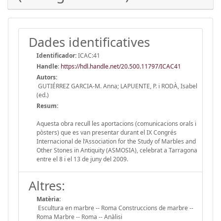
Dades identificatives
Identificador:
ICAC:41
Handle
:
https://hdl.handle.net/20.500.11797/ICAC41
Autors:
GUTIÉRREZ GARCIA-M. Anna; LAPUENTE, P. i RODÀ, Isabel
(ed.)
Resum:
Aquesta obra recull les aportacions (comunicacions orals i
pòsters) que es van presentar durant el IX Congrés
Internacional de l’Association for the Study of Marbles and
Other Stones in Antiquity (ASMOSIA), celebrat a Tarragona
entre el 8 i el 13 de juny del 2009.
Altres:
Matèria:
Escultura en marbre -- Roma Construccions de marbre --
Roma Marbre -- Roma -- Anàlisi