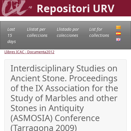
Repositori URV
Last
Llistat per
Llistado por
List for
15
col·leccions
colecciones
collections
days
Llibres ICAC - Documenta
2012
Interdisciplinary Studies on
Ancient Stone. Proceedings
of the IX Association for the
Study of Marbles and other
Stones in Antiquity
(ASMOSIA) Conference
(Tarragona 2009)