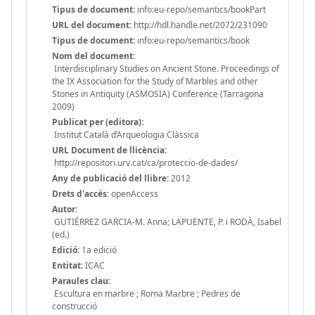
Tipus de document:
info:eu-repo/semantics/bookPart
URL del document:
http://hdl.handle.net/2072/231090
Tipus de document:
info:eu-repo/semantics/book
Nom del document:
Interdisciplinary Studies on Ancient Stone. Proceedings of
the IX Association for the Study of Marbles and other
Stones in Antiquity (ASMOSIA) Conference (Tarragona
2009)
Publicat per (editora):
Institut Català d’Arqueologia Clàssica
URL Document de llicència:
http://repositori.urv.cat/ca/proteccio-de-dades/
Any de publicació del llibre:
2012
Drets d'accés:
openAccess
Autor:
GUTIÉRREZ GARCIA-M. Anna; LAPUENTE, P. i RODÀ, Isabel
(ed.)
Edició:
1a edició
Entitat:
ICAC
Paraules clau:
Escultura en marbre ; Roma Marbre ; Pedres de
construcció