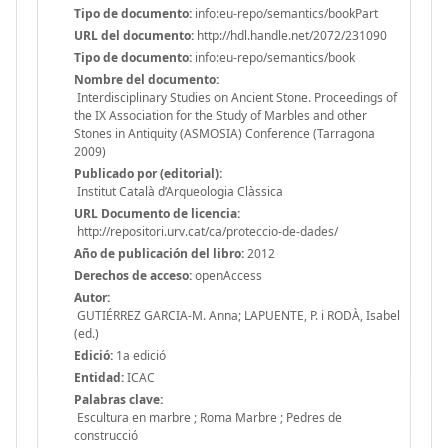
Tipo de documento:
info:eu-repo/semantics/bookPart
URL del documento:
http://hdl.handle.net/2072/231090
Tipo de documento:
info:eu-repo/semantics/book
Nombre del documento:
Interdisciplinary Studies on Ancient Stone. Proceedings of
the IX Association for the Study of Marbles and other
Stones in Antiquity (ASMOSIA) Conference (Tarragona
2009)
Publicado por (editorial):
Institut Català d’Arqueologia Clàssica
URL Documento de licencia:
http://repositori.urv.cat/ca/proteccio-de-dades/
Año de publicación del libro:
2012
Derechos de acceso:
openAccess
Autor:
GUTIÉRREZ GARCIA-M. Anna; LAPUENTE, P. i RODÀ, Isabel
(ed.)
Edició:
1a edició
Entidad:
ICAC
Palabras clave:
Escultura en marbre ; Roma Marbre ; Pedres de
construcció