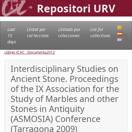
Repositori URV
Last
Llistat per
Llistado por
List for
15
col·leccions
colecciones
collections
days
Llibres ICAC - Documenta
2012
Interdisciplinary Studies on
Ancient Stone. Proceedings
of the IX Association for the
Study of Marbles and other
Stones in Antiquity
(ASMOSIA) Conference
(Tarragona 2009)