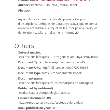
Authors:
PANOSA DOMINGO, Maria Isabel
Abstract:
Aquest llibre s’emmarca dins del projecte Corpus
d’Inscripcions Ibèriques de Catalunya (CIIC), que té com a
objectiu actualitzar el conjunt de les inscripcions ibèriques
del territori català i ampliar-ne la informació.
Others:
Subject matter:
Inscripcions ibèriques -- Tarragona (Catalunya : Província)
Document Type:
info:eu-repo/semantics/bookPart
Document URL:
http://hdl.handle.net/2072/256618
Document type:
info:eu-repo/semantics/book
Document name:
Inscripcions ibèriques de les comarques de Tarragona
Published by (editorial):
Institut Català d'Arqueologia Clàssica
Licence document URL:
http://repositori.urv.cat/ca/proteccio-de-dades/
Book publication year:
2015