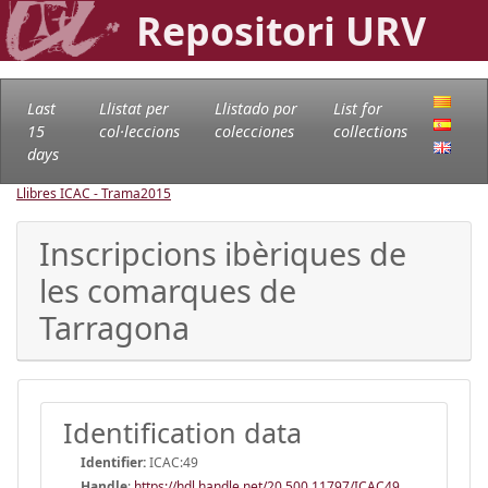
Repositori URV
Last
Llistat per
Llistado por
List for
15
col·leccions
colecciones
collections
days
Llibres ICAC - Trama
2015
Inscripcions ibèriques de
les comarques de
Tarragona
Identification data
Identifier:
ICAC:49
Handle
:
https://hdl.handle.net/20.500.11797/ICAC49