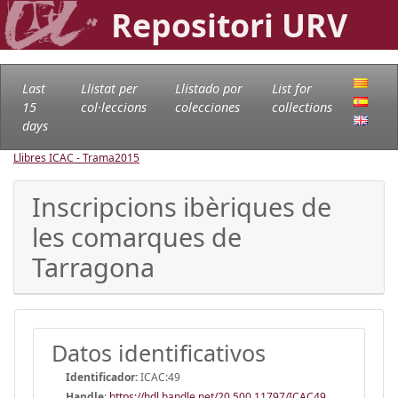
Repositori URV
Last
Llistat per
Llistado por
List for
15
col·leccions
colecciones
collections
days
Llibres ICAC - Trama
2015
Inscripcions ibèriques de
les comarques de
Tarragona
Datos identificativos
Identificador:
ICAC:49
Handle
:
https://hdl.handle.net/20.500.11797/ICAC49