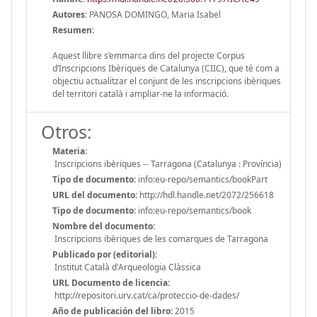
Autores:
PANOSA DOMINGO, Maria Isabel
Resumen:
Aquest llibre s’emmarca dins del projecte Corpus
d’Inscripcions Ibèriques de Catalunya (CIIC), que té com a
objectiu actualitzar el conjunt de les inscripcions ibèriques
del territori català i ampliar-ne la informació.
Otros:
Materia:
Inscripcions ibèriques -- Tarragona (Catalunya : Província)
Tipo de documento:
info:eu-repo/semantics/bookPart
URL del documento:
http://hdl.handle.net/2072/256618
Tipo de documento:
info:eu-repo/semantics/book
Nombre del documento:
Inscripcions ibèriques de les comarques de Tarragona
Publicado por (editorial):
Institut Català d'Arqueologia Clàssica
URL Documento de licencia:
http://repositori.urv.cat/ca/proteccio-de-dades/
Año de publicación del libro:
2015