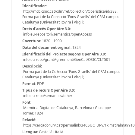
Identificador:
http://mdc.csuc.cat/cdm/ref/collection/Operistica/id/388,
Forma part de la Col·lecció “Fons Graells” del CRAI campus
Catalunya (Universitat Rovira i Virgili)
Drets d'accés OpenAire 3.0:
info:eu-repositori/semantics/openAccess
Covertura:
1820 - 1900
Data del document orginal:
1824
Identificació del Projecte segons OpenAire 3.0:
info:eu-repo/grantAgreement/GenCat/OSIC/CLT501
Descripció:
Forma part de la Col·lecció “Fons Graells” del CRAI campus
Catalunya (Universitat Rovira i Virgili)
Format:
PDF
Tipus de recurs OpenAire 3.0:
info:eu-repo/semantics/other
Font:
Memòria Digital de Catalunya, Barcelona : Giuseppe
Torner, 1824
Relació:
https://cercador.urv.cat/permalink/34CSUC_URV/1kimsti/alma99
Llengua:
Castellà i italià