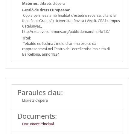
Matèries:
Llibrets d'òpera
Gestió de drets Europeana:
Còpia permesa amb finalitat d'estudi o recerca, citant la
font 'Fons Graells” (Universitat Rovira i Virgili. CRAI campus
Catalunya).,
http://creativecommons.org/publicdomain/mark/1.0/
Títol:
Tebaldo ed Isolina : melo-dramma eroico da
rappresentarsi nel Teatro dell'eccellentissima cittá di
Barcellona, anno 1824
Paraules clau:
Llibrets d'òpera
Documents:
DocumentPrincipal