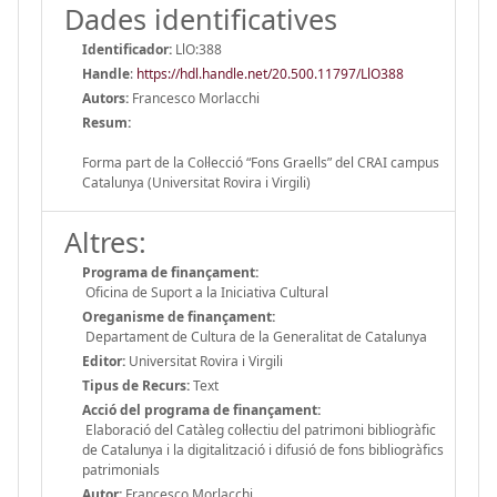
Dades identificatives
Identificador:
LlO:388
Handle
:
https://hdl.handle.net/20.500.11797/LlO388
Autors:
Francesco Morlacchi
Resum:
Forma part de la Col·lecció “Fons Graells” del CRAI campus
Catalunya (Universitat Rovira i Virgili)
Altres:
Programa de finançament:
Oficina de Suport a la Iniciativa Cultural
Oreganisme de finançament:
Departament de Cultura de la Generalitat de Catalunya
Editor:
Universitat Rovira i Virgili
Tipus de Recurs:
Text
Acció del programa de finançament:
Elaboració del Catàleg col·lectiu del patrimoni bibliogràfic
de Catalunya i la digitalització i difusió de fons bibliogràfics
patrimonials
Autor:
Francesco Morlacchi