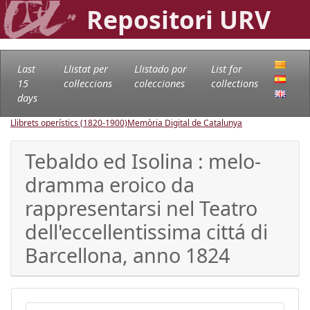
Repositori URV
Last
Llistat per
Llistado por
List for
15
col·leccions
colecciones
collections
days
Llibrets operístics (1820-1900)
Memòria Digital de Catalunya
Tebaldo ed Isolina : melo-
dramma eroico da
rappresentarsi nel Teatro
dell'eccellentissima cittá di
Barcellona, anno 1824