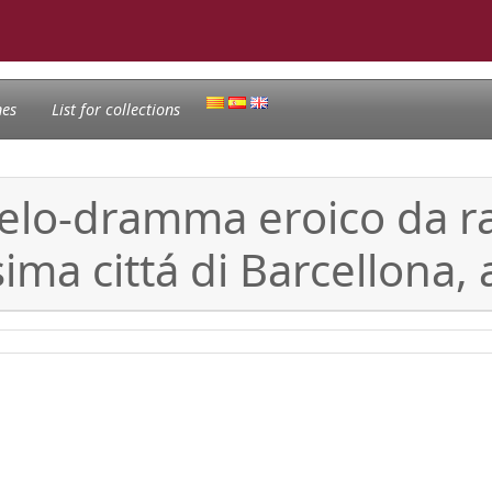
nes
List for collections
melo-dramma eroico da r
ssima cittá di Barcellona