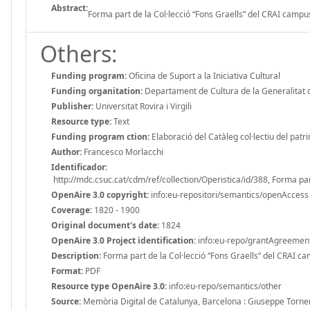
Abstract:
Forma part de la Col·lecció “Fons Graells” del CRAI campus 
Others:
Funding program:
Oficina de Suport a la Iniciativa Cultural
Funding organitation:
Departament de Cultura de la Generalitat 
Publisher:
Universitat Rovira i Virgili
Resource type:
Text
Funding program ction:
Elaboració del Catàleg col·lectiu del patrim
Author:
Francesco Morlacchi
Identificador:
http://mdc.csuc.cat/cdm/ref/collection/Operistica/id/388, Forma part
OpenAire 3.0 copyright:
info:eu-repositori/semantics/openAccess
Coverage:
1820 - 1900
Original document's date:
1824
OpenAire 3.0 Project identification:
info:eu-repo/grantAgreeme
Description:
Forma part de la Col·lecció “Fons Graells” del CRAI cam
Format:
PDF
Resource type OpenAire 3.0:
info:eu-repo/semantics/other
Source:
Memòria Digital de Catalunya, Barcelona : Giuseppe Torne