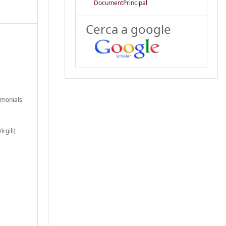
DocumentPrincipal
Cerca a google
rimonials
rgili)