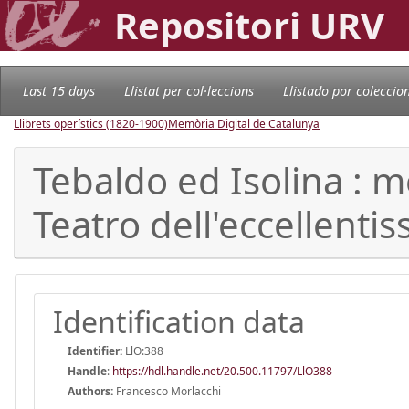
Repositori URV
Last 15 days
Llistat per col·leccions
Llistado por coleccio
Llibrets operístics (1820-1900)
Memòria Digital de Catalunya
Tebaldo ed Isolina : 
Teatro dell'eccellenti
Identification data
Identifier:
LlO:388
Handle
:
https://hdl.handle.net/20.500.11797/LlO388
Authors:
Francesco Morlacchi