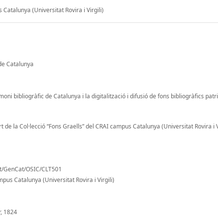
Catalunya (Universitat Rovira i Virgili)
de Catalunya
oni bibliogràfic de Catalunya i la digitalització i difusió de fons bibliogràfics pat
 de la Col·lecció “Fons Graells” del CRAI campus Catalunya (Universitat Rovira i Vi
nt/GenCat/OSIC/CLT501
pus Catalunya (Universitat Rovira i Virgili)
r, 1824