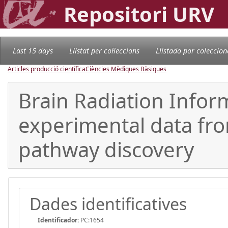
Repositori URV
Last 15 days
Llistat per col·leccions
Llistado por coleccion
Articles producció científica
Ciències Mèdiques Bàsiques
Brain Radiation Infor
experimental data fro
pathway discovery
Dades identificatives
Identificador:
PC:1654