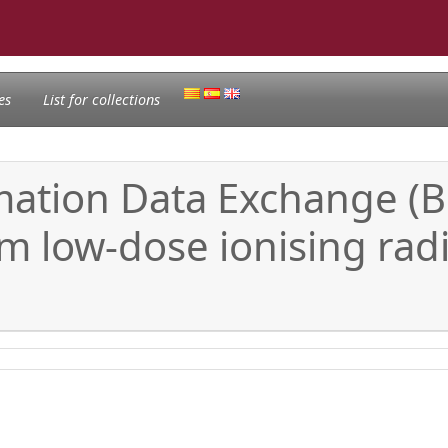
es
List for collections
mation Data Exchange (BR
m low-dose ionising radi