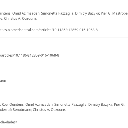
 Quintens; Omid Azimzadeh; Simonetta Pazzaglia; Dimitry Bazyka; Pier G. Mastrobe
; Christos A. Ouzounis
atics.biomedcentral.com/articles/10.1186/s12859-016-1068-8
/articles/10.1186/s12859-016-1068-8
sion
; Roel Quintens; Omid Azimzadeh; Simonetta Pazzaglia; Dimitry Bazyka; Pier G.
derrafi Benotmane; Christos A. Ouzounis
o-de-dades/