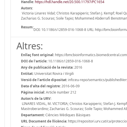
Handle
:
https://hdl.handle.net/20.500.11797/PC1654
Autors:
Victoria Linares Vidal; Christos Karapiperis; Stefan J. Kempf; Roel
Zacharias G. Scouras; Soile Tapio; Mohammed Abderrafi Benotmane
Resum:
DOI: 10.1186/s12859-016-1068-8 URL: http://bmcbioinform
Altres:
Enllaç font original:
https://bmcbioinformatics.biomedcentral.com
DOI de l'article:
10.1186/s12859-016-1068-8
Any de publicació de la revista:
2016
Entitat:
Universitat Rovira i Virgili
Versió de l'article dipositat:
info:eu-repo/semantics/publishedVer
Data d'alta del registre:
2016-06-09
Pàgina inicial:
Article number 212
Autor/s de la URV:
LINARES VIDAL, M. VICTORIA; Christos Karapiperis; Stefan J. Kempf
Mastroberardino; Zacharias G. Scouras; Soile Tapio; Mohammed Ab
Departament:
Ciències Mèdiques Bàsiques
URL Document de llicència:
https://repositori.urv.cat/ca/protecci