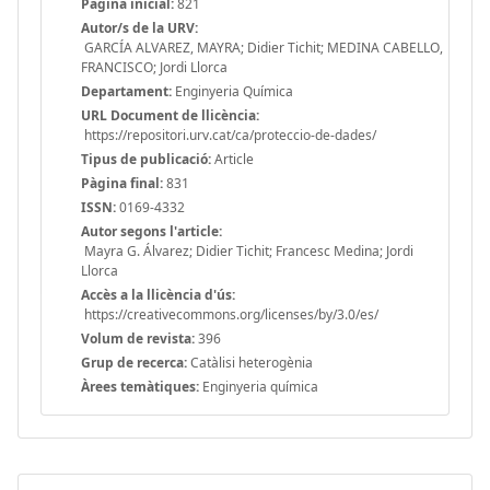
Pàgina inicial:
821
Autor/s de la URV:
GARCÍA ALVAREZ, MAYRA; Didier Tichit; MEDINA CABELLO,
FRANCISCO; Jordi Llorca
Departament:
Enginyeria Química
URL Document de llicència:
https://repositori.urv.cat/ca/proteccio-de-dades/
Tipus de publicació:
Article
Pàgina final:
831
ISSN:
0169-4332
Autor segons l'article:
Mayra G. Álvarez; Didier Tichit; Francesc Medina; Jordi
Llorca
Accès a la llicència d'ús:
https://creativecommons.org/licenses/by/3.0/es/
Volum de revista:
396
Grup de recerca:
Catàlisi heterogènia
Àrees temàtiques:
Enginyeria química