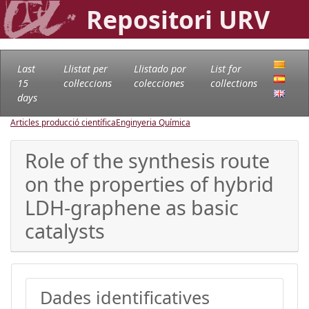
Repositori URV
Last
Llistat per
Llistado por
List for
15
col·leccions
colecciones
collections
days
Articles producció científica
Enginyeria Química
Role of the synthesis route
on the properties of hybrid
LDH-graphene as basic
catalysts
Dades identificatives