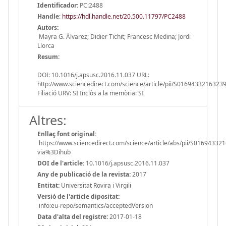
Identificador:
PC:2488
Handle
:
https://hdl.handle.net/20.500.11797/PC2488
Autors:
Mayra G. Álvarez; Didier Tichit; Francesc Medina; Jordi
Llorca
Resum:
DOI: 10.1016/j.apsusc.2016.11.037 URL:
http://www.sciencedirect.com/science/article/pii/S0169433216323
Filiació URV: SI Inclòs a la memòria: SI
Altres:
Enllaç font original:
https://www.sciencedirect.com/science/article/abs/pii/S01694332
via%3Dihub
DOI de l'article:
10.1016/j.apsusc.2016.11.037
Any de publicació de la revista:
2017
Entitat:
Universitat Rovira i Virgili
Versió de l'article dipositat:
info:eu-repo/semantics/acceptedVersion
Data d'alta del registre:
2017-01-18