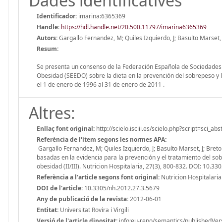
Dades identificatives
Identificador:
imarina:6365369
Handle
:
https://hdl.handle.net/20.500.11797/imarina6365369
Autors:
Gargallo Fernandez, M; Quiles Izquierdo, J; Basulto Marset, 
Resum:
Se presenta un consenso de la Federación Española de Sociedades d
Obesidad (SEEDO) sobre la dieta en la prevención del sobrepeso y la
el 1 de enero de 1996 al 31 de enero de 2011 .
Altres:
Enllaç font original:
http://scielo.isciii.es/scielo.php?script=sc
Referència de l'ítem segons les normes APA:
Gargallo Fernandez, M; Quiles Izquierdo, J; Basulto Marset, J; Bret
basadas en la evidencia para la prevención y el tratamiento del s
obesidad (II/III). Nutricion Hospitalaria, 27(3), 800-832. DOI: 10.3
Referència a l'article segons font original:
Nutricion Hospitalaria
DOI de l'article:
10.3305/nh.2012.27.3.5679
Any de publicació de la revista:
2012-06-01
Entitat:
Universitat Rovira i Virgili
Versió de l'article dipositat:
info:eu-repo/semantics/publishedVer