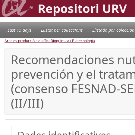
Repositori URV
Last 15 days
Llistat per col·leccions
Llistado por coleccion
Articles producció científica
Bioquímica i Biotecnologia
Recomendaciones nutri
prevención y el trata
(consenso FESNAD-SEED
(II/III)