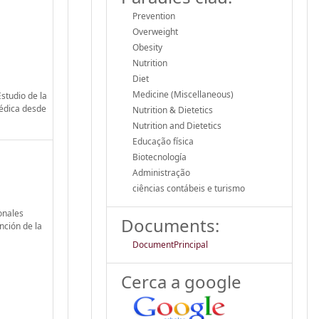
Prevention
Overweight
Obesity
Nutrition
Diet
Medicine (Miscellaneous)
studio de la
médica desde
Nutrition & Dietetics
Nutrition and Dietetics
Educação física
Biotecnología
Administração
ciências contábeis e turismo
onales
Documents:
nción de la
DocumentPrincipal
Cerca a google