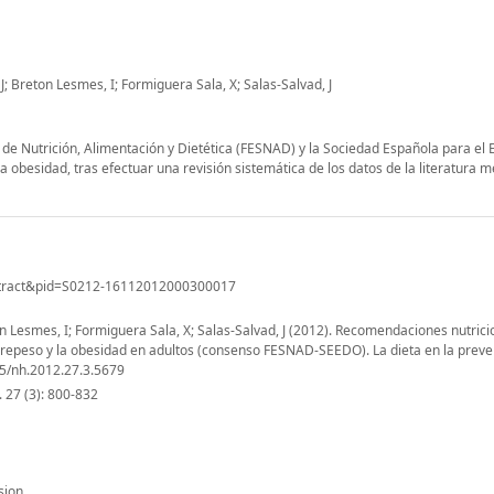
J; Breton Lesmes, I; Formiguera Sala, X; Salas-Salvad, J
e Nutrición, Alimentación y Dietética (FESNAD) y la Sociedad Española para el E
 obesidad, tras efectuar una revisión sistemática de los datos de la literatura 
i_abstract&pid=S0212-16112012000300017
on Lesmes, I; Formiguera Sala, X; Salas-Salvad, J (2012). Recomendaciones nutrici
obrepeso y la obesidad en adultos (consenso FESNAD-SEEDO). La dieta en la preve
305/nh.2012.27.3.5679
. 27 (3): 800-832
sion