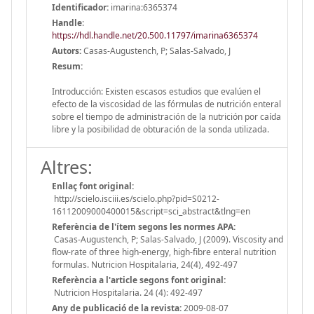
Identificador:
imarina:6365374
Handle
:
https://hdl.handle.net/20.500.11797/imarina6365374
Autors:
Casas-Augustench, P; Salas-Salvado, J
Resum:
Introducción: Existen escasos estudios que evalúen el
efecto de la viscosidad de las fórmulas de nutrición enteral
sobre el tiempo de administración de la nutrición por caída
libre y la posibilidad de obturación de la sonda utilizada.
Altres:
Enllaç font original:
http://scielo.isciii.es/scielo.php?pid=S0212-
16112009000400015&script=sci_abstract&tlng=en
Referència de l'ítem segons les normes APA:
Casas-Augustench, P; Salas-Salvado, J (2009). Viscosity and
flow-rate of three high-energy, high-fibre enteral nutrition
formulas. Nutricion Hospitalaria, 24(4), 492-497
Referència a l'article segons font original:
Nutricion Hospitalaria. 24 (4): 492-497
Any de publicació de la revista:
2009-08-07