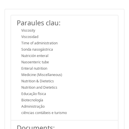
Paraules clau:
Viscosity
Viscosidad
Time of administration
Sonda nasogástrica
Nutrición enteral
Nasoenteric tube
Enteral nutrition
Medicine (Miscellaneous)
Nutrition & Dietetics
Nutrition and Dietetics
Educação física
Biotecnología
Administração
ciências contábeis e turismo
Documents: