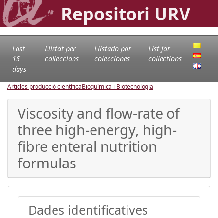
Repositori URV
Last
Llistat per
Llistado por
List for
15
col·leccions
colecciones
collections
days
Articles producció científica
Bioquímica i Biotecnologia
Viscosity and flow-rate of
three high-energy, high-
fibre enteral nutrition
formulas
Dades identificatives