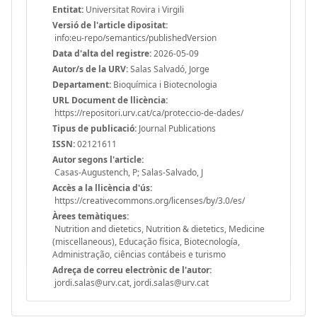
Entitat:
Universitat Rovira i Virgili
Versió de l'article dipositat:
info:eu-repo/semantics/publishedVersion
Data d'alta del registre:
2026-05-09
Autor/s de la URV:
Salas Salvadó, Jorge
Departament:
Bioquímica i Biotecnologia
URL Document de llicència:
https://repositori.urv.cat/ca/proteccio-de-dades/
Tipus de publicació:
Journal Publications
ISSN:
02121611
Autor segons l'article:
Casas-Augustench, P; Salas-Salvado, J
Accès a la llicència d'ús:
https://creativecommons.org/licenses/by/3.0/es/
Àrees temàtiques:
Nutrition and dietetics, Nutrition & dietetics, Medicine
(miscellaneous), Educação física, Biotecnología,
Administração, ciências contábeis e turismo
Adreça de correu electrònic de l'autor:
jordi.salas@urv.cat, jordi.salas@urv.cat