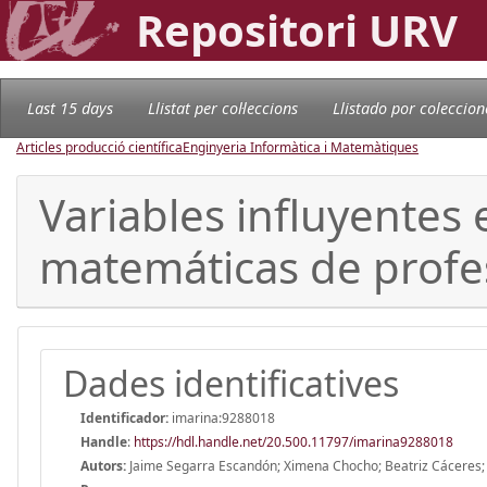
Repositori URV
Last 15 days
Llistat per col·leccions
Llistado por coleccion
Articles producció científica
Enginyeria Informàtica i Matemàtiques
Variables influyentes 
matemáticas de profes
Dades identificatives
Identificador:
imarina:9288018
Handle
:
https://hdl.handle.net/20.500.11797/imarina9288018
Autors:
Jaime Segarra Escandón; Ximena Chocho; Beatriz Cáceres; 