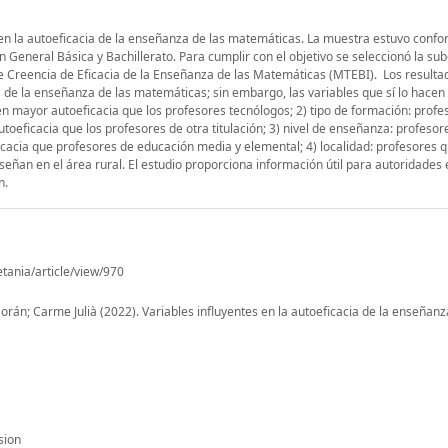
r en la autoeficacia de la enseñanza de las matemáticas. La muestra estuvo conf
 General Básica y Bachillerato. Para cumplir con el objetivo se seleccionó la su
 Creencia de Eficacia de la Enseñanza de las Matemáticas (MTEBI). Los resulta
a de la enseñanza de las matemáticas; sin embargo, las variables que sí lo hacen s
nen mayor autoeficacia que los profesores tecnólogos; 2) tipo de formación: prof
toeficacia que los profesores de otra titulación; 3) nivel de enseñanza: profesor
icacia que profesores de educación media y elemental; 4) localidad: profesores
eñan en el área rural. El estudio proporciona información útil para autoridades 
n.
etania/article/view/970
án; Carme Julià (2022). Variables influyentes en la autoeficacia de la enseñanz
sion