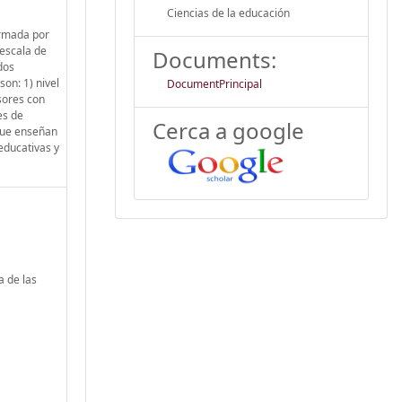
Ciencias de la educación
ormada por
bescala de
Documents:
dos
on: 1) nivel
DocumentPrincipal
esores con
es de
Cerca a google
 que enseñan
educativas y
a de las