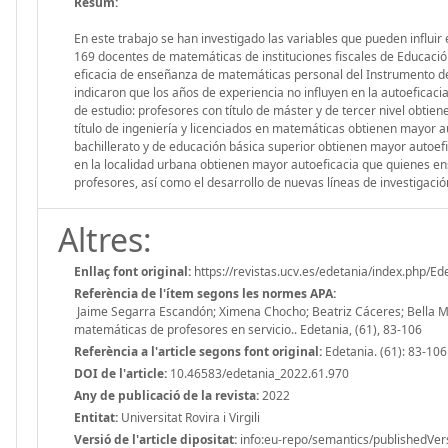
Resum:
En este trabajo se han investigado las variables que pueden influi
169 docentes de matemáticas de instituciones fiscales de Educación
eficacia de enseñanza de matemáticas personal del Instrumento de
indicaron que los años de experiencia no influyen en la autoeficaci
de estudio: profesores con título de máster y de tercer nivel obtie
título de ingeniería y licenciados en matemáticas obtienen mayor au
bachillerato y de educación básica superior obtienen mayor autoef
en la localidad urbana obtienen mayor autoeficacia que quienes ens
profesores, así como el desarrollo de nuevas líneas de investigació
Altres:
Enllaç font original:
https://revistas.ucv.es/edetania/index.php/Ed
Referència de l'ítem segons les normes APA:
Jaime Segarra Escandón; Ximena Chocho; Beatriz Cáceres; Bella Mor
matemáticas de profesores en servicio.. Edetania, (61), 83-106
Referència a l'article segons font original:
Edetania. (61): 83-106
DOI de l'article:
10.46583/edetania_2022.61.970
Any de publicació de la revista:
2022
Entitat:
Universitat Rovira i Virgili
Versió de l'article dipositat:
info:eu-repo/semantics/publishedVer