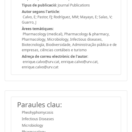
Tipus de publicació:
Journal Publications
Autor segons l'article:
Calvo, E; Pastor, FJ; Rodríguez, MM; Mayayo, E; Salas, V;
Guarro, J
Àrees temàtiques:
Pharmacology (medical), Pharmacology & pharmacy,
Pharmacology, Microbiology, Infectious diseases,
Biotecnología, Biodiversidade, Administração pública e de
empresas, ciências contábeis e turismo
Adreça de correu electrònic de l'autor:
enrique.calvo@urv.cat, enrique.calvo@urv.cat,
enrique.calvo@urv.cat
Paraules clau:
Pheohyphomycosis
Infectious Diseases
Microbiology
Pharmacology