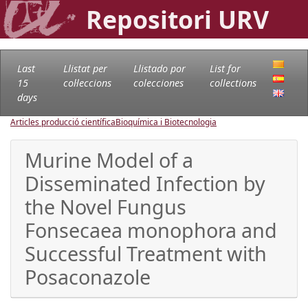
Repositori URV
Last
Llistat per
Llistado por
List for
15
col·leccions
colecciones
collections
days
Articles producció científica
Bioquímica i Biotecnologia
Murine Model of a
Disseminated Infection by
the Novel Fungus
Fonsecaea monophora and
Successful Treatment with
Posaconazole