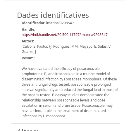
Dades identificatives
Identificador:
imarina:9298547
Handle
:
https://hdl.handle.net/20.500.11797/imarina9298547
Autors:
Calvo, E; Pastor, FJ; Rodríguez, MM; Mayayo, E; Salas, V;
Guarro, J
Resum:
We have evaluated the efficacy of posaconazole,
amphotericin B, and itraconazole in a murine model of
disseminated infection by Fonsecaea monophora. Of these
three antifungal drugs tested, posaconazole prolonged
survival significantly and reduced the fungal load in most of
the organs tested. Bioassay studies demonstrated the
relationship between posaconazole levels and dose
escalation in serum and brain tissue. Posaconazole may
have a clinical role in the treatment of disseminated
infections by F. monophora.