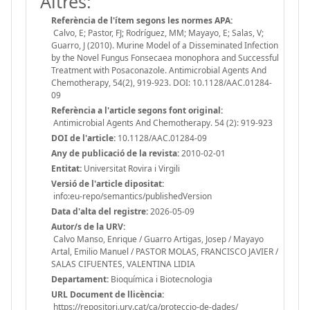
Altres:
Referència de l'ítem segons les normes APA:
Calvo, E; Pastor, FJ; Rodríguez, MM; Mayayo, E; Salas, V;
Guarro, J (2010). Murine Model of a Disseminated Infection
by the Novel Fungus Fonsecaea monophora and Successful
Treatment with Posaconazole. Antimicrobial Agents And
Chemotherapy, 54(2), 919-923. DOI: 10.1128/AAC.01284-
09
Referència a l'article segons font original:
Antimicrobial Agents And Chemotherapy. 54 (2): 919-923
DOI de l'article:
10.1128/AAC.01284-09
Any de publicació de la revista:
2010-02-01
Entitat:
Universitat Rovira i Virgili
Versió de l'article dipositat:
info:eu-repo/semantics/publishedVersion
Data d'alta del registre:
2026-05-09
Autor/s de la URV:
Calvo Manso, Enrique / Guarro Artigas, Josep / Mayayo
Artal, Emilio Manuel / PASTOR MOLAS, FRANCISCO JAVIER /
SALAS CIFUENTES, VALENTINA LIDIA
Departament:
Bioquímica i Biotecnologia
URL Document de llicència:
https://repositori.urv.cat/ca/proteccio-de-dades/