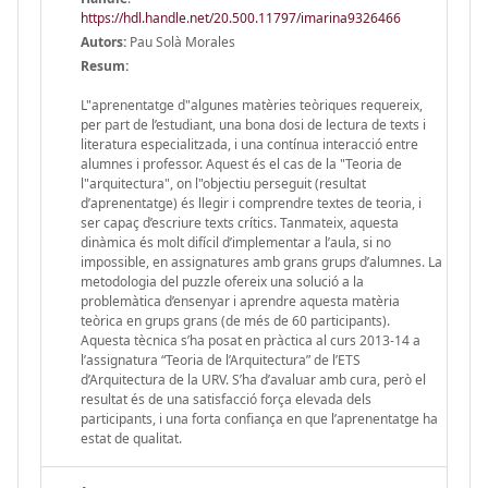
https://hdl.handle.net/20.500.11797/imarina9326466
Autors:
Pau Solà Morales
Resum:
L"aprenentatge d"algunes matèries teòriques requereix,
per part de l’estudiant, una bona dosi de lectura de texts i
literatura especialitzada, i una contínua interacció entre
alumnes i professor. Aquest és el cas de la "Teoria de
l"arquitectura", on l"objectiu perseguit (resultat
d’aprenentatge) és llegir i comprendre textes de teoria, i
ser capaç d’escriure texts crítics. Tanmateix, aquesta
dinàmica és molt difícil d’implementar a l’aula, si no
impossible, en assignatures amb grans grups d’alumnes. La
metodologia del puzzle ofereix una solució a la
problemàtica d’ensenyar i aprendre aquesta matèria
teòrica en grups grans (de més de 60 participants).
Aquesta tècnica s’ha posat en pràctica al curs 2013-14 a
l’assignatura “Teoria de l’Arquitectura” de l’ETS
d’Arquitectura de la URV. S’ha d’avaluar amb cura, però el
resultat és de una satisfacció força elevada dels
participants, i una forta confiança en que l’aprenentatge ha
estat de qualitat.