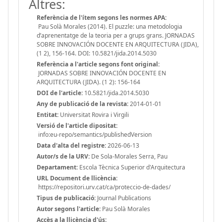
Altres:
Referència de l'ítem segons les normes APA:
Pau Solà Morales (2014). El puzzle: una metodologia
d’aprenentatge de la teoria per a grups grans. JORNADAS
SOBRE INNOVACIÓN DOCENTE EN ARQUITECTURA (JIDA),
(1 2), 156-164. DOI: 10.5821/jida.2014.5030
Referència a l'article segons font original:
JORNADAS SOBRE INNOVACIÓN DOCENTE EN
ARQUITECTURA (JIDA). (1 2): 156-164
DOI de l'article:
10.5821/jida.2014.5030
Any de publicació de la revista:
2014-01-01
Entitat:
Universitat Rovira i Virgili
Versió de l'article dipositat:
info:eu-repo/semantics/publishedVersion
Data d'alta del registre:
2026-06-13
Autor/s de la URV:
De Sola-Morales Serra, Pau
Departament:
Escola Tècnica Superior d'Arquitectura
URL Document de llicència:
https://repositori.urv.cat/ca/proteccio-de-dades/
Tipus de publicació:
Journal Publications
Autor segons l'article:
Pau Solà Morales
Accès a la llicència d'ús: