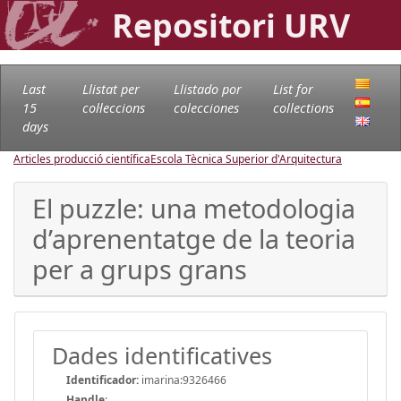
Repositori URV
Last
Llistat per
Llistado por
List for
15
col·leccions
colecciones
collections
days
Articles producció científica
Escola Tècnica Superior d'Arquitectura
El puzzle: una metodologia
d’aprenentatge de la teoria
per a grups grans
Dades identificatives
Identificador:
imarina:9326466
Handle
: