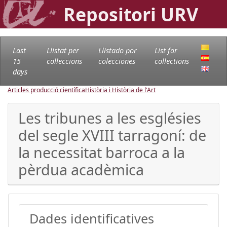
Repositori URV
Last
Llistat per
Llistado por
List for
15
col·leccions
colecciones
collections
days
Articles producció científica
Història i Història de l'Art
Les tribunes a les esglésies
del segle XVIII tarragoní: de
la necessitat barroca a la
pèrdua acadèmica
Dades identificatives