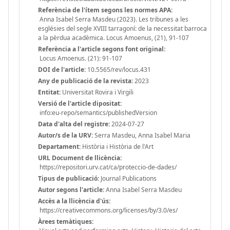
Referència de l'ítem segons les normes APA:
Anna Isabel Serra Masdeu (2023). Les tribunes a les
esglésies del segle XVIII tarragoní: de la necessitat barroca
a la pèrdua acadèmica. Locus Amoenus, (21), 91-107
Referència a l'article segons font original:
Locus Amoenus. (21): 91-107
DOI de l'article:
10.5565/rev/locus.431
Any de publicació de la revista:
2023
Entitat:
Universitat Rovira i Virgili
Versió de l'article dipositat:
info:eu-repo/semantics/publishedVersion
Data d'alta del registre:
2024-07-27
Autor/s de la URV:
Serra Masdeu, Anna Isabel Maria
Departament:
Història i Història de l'Art
URL Document de llicència:
https://repositori.urv.cat/ca/proteccio-de-dades/
Tipus de publicació:
Journal Publications
Autor segons l'article:
Anna Isabel Serra Masdeu
Accès a la llicència d'ús:
https://creativecommons.org/licenses/by/3.0/es/
Àrees temàtiques: