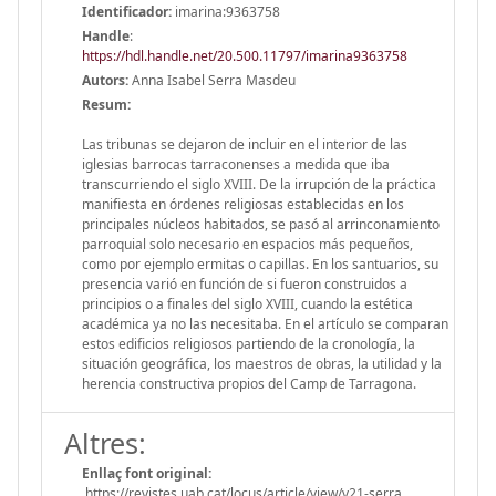
Identificador:
imarina:9363758
Handle
:
https://hdl.handle.net/20.500.11797/imarina9363758
Autors:
Anna Isabel Serra Masdeu
Resum:
Las tribunas se dejaron de incluir en el interior de las
iglesias barrocas tarraconenses a medida que iba
transcurriendo el siglo XVIII. De la irrupción de la práctica
manifiesta en órdenes religiosas establecidas en los
principales núcleos habitados, se pasó al arrinconamiento
parroquial solo necesario en espacios más pequeños,
como por ejemplo ermitas o capillas. En los santuarios, su
presencia varió en función de si fueron construidos a
principios o a finales del siglo XVIII, cuando la estética
académica ya no las necesitaba. En el artículo se comparan
estos edificios religiosos partiendo de la cronología, la
situación geográfica, los maestros de obras, la utilidad y la
herencia constructiva propios del Camp de Tarragona.
Altres:
Enllaç font original:
https://revistes.uab.cat/locus/article/view/v21-serra