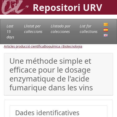
Repositori URV
Last
Llistat per
Llistado por
List for
15
col·leccions
colecciones
collections
days
Articles producció científica
Bioquímica i Biotecnologia
Une méthode simple et
efficace pour le dosage
enzymatique de l'acide
fumarique dans les vins
Dades identificatives