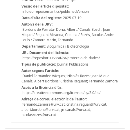
Versió de l'article dipositat:
info:eu-repo/semantics/publishedVersion
Data d'alta del registre:
2025-07-19
Autor/s de la URV:
Bordons de Porrata- Doria, Albert / Canals Bosch, Joan
Miquel / Reguant Miranda, Cristina / Rozès, Nicolas Andre
Louis / Zamora Marín, Fernando
Departament:
Bioquímica i Biotecnologia
URL Document de llicència:
https://repositori.urv.cat/ca/proteccio-de-dades/
Tipus de publicació:
Journal Publications
Autor segons l'article:
Daniel Fernández-Vázquez; Nicolás Rozés; Joan Miquel
Canals; Albert Bordons; Cristina Reguant; Fernando Zamora
Accès a la llicència d'ús:
https://creativecommons.org/licenses/by/3.0/es/
Adreça de correu electrònic de l'autor:
fernando.zamora@urv.cat, cristina.reguant@urv.cat,
albert.bordons@urv.cat, jmcanals@urv.cat,
nicolasrozes@urv.cat