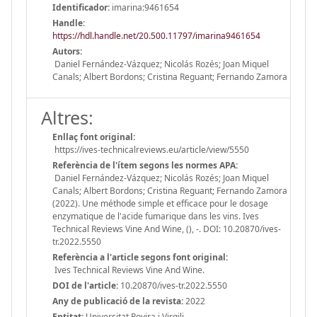
Identificador:
imarina:9461654
Handle
:
https://hdl.handle.net/20.500.11797/imarina9461654
Autors:
Daniel Fernández-Vázquez; Nicolás Rozés; Joan Miquel
Canals; Albert Bordons; Cristina Reguant; Fernando Zamora
Altres:
Enllaç font original:
https://ives-technicalreviews.eu/article/view/5550
Referència de l'ítem segons les normes APA:
Daniel Fernández-Vázquez; Nicolás Rozés; Joan Miquel
Canals; Albert Bordons; Cristina Reguant; Fernando Zamora
(2022). Une méthode simple et efficace pour le dosage
enzymatique de l'acide fumarique dans les vins. Ives
Technical Reviews Vine And Wine, (), -. DOI: 10.20870/ives-
tr.2022.5550
Referència a l'article segons font original:
Ives Technical Reviews Vine And Wine.
DOI de l'article:
10.20870/ives-tr.2022.5550
Any de publicació de la revista:
2022
Entitat:
Universitat Rovira i Virgili