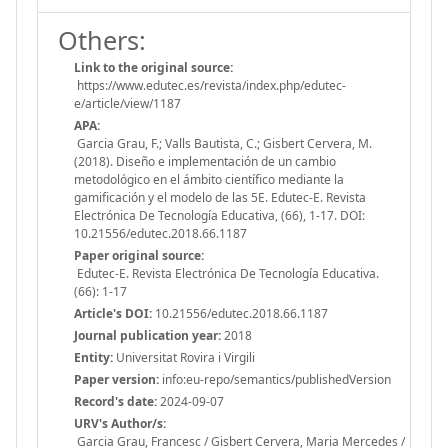
Others:
Link to the original source:
https://www.edutec.es/revista/index.php/edutec-
e/article/view/1187
APA:
Garcia Grau, F.; Valls Bautista, C.; Gisbert Cervera, M.
(2018). Diseño e implementación de un cambio
metodológico en el ámbito científico mediante la
gamificación y el modelo de las 5E. Edutec-E. Revista
Electrónica De Tecnología Educativa, (66), 1-17. DOI:
10.21556/edutec.2018.66.1187
Paper original source:
Edutec-E. Revista Electrónica De Tecnología Educativa.
(66): 1-17
Article's DOI:
10.21556/edutec.2018.66.1187
Journal publication year:
2018
Entity:
Universitat Rovira i Virgili
Paper version:
info:eu-repo/semantics/publishedVersion
Record's date:
2024-09-07
URV's Author/s:
Garcia Grau, Francesc / Gisbert Cervera, Maria Mercedes /