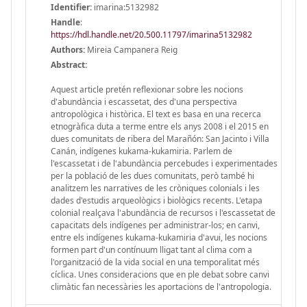
Identifier:
imarina:5132982
Handle
:
https://hdl.handle.net/20.500.11797/imarina5132982
Authors:
Mireia Campanera Reig
Abstract:
Aquest article pretén reflexionar sobre les nocions
d'abundància i escassetat, des d'una perspectiva
antropològica i històrica. El text es basa en una recerca
etnogràfica duta a terme entre els anys 2008 i el 2015 en
dues comunitats de ribera del Marañón: San Jacinto i Villa
Canán, indígenes kukama-kukamiria. Parlem de
l'escassetat i de l'abundància percebudes i experimentades
per la població de les dues comunitats, però també hi
analitzem les narratives de les cròniques colonials i les
dades d'estudis arqueològics i biològics recents. L'etapa
colonial realçava l'abundància de recursos i l'escassetat de
capacitats dels indígenes per administrar-los; en canvi,
entre els indígenes kukama-kukamiria d'avui, les nocions
formen part d'un contínuum lligat tant al clima com a
l'organització de la vida social en una temporalitat més
cíclica. Unes consideracions que en ple debat sobre canvi
climàtic fan necessàries les aportacions de l'antropologia.