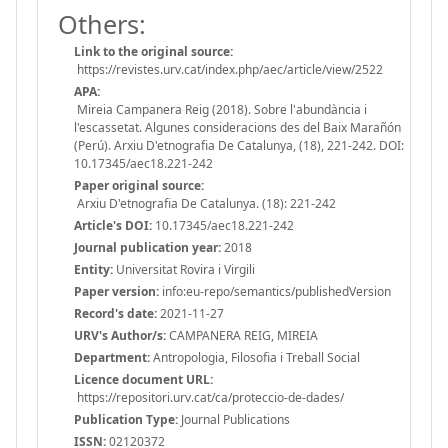
Others:
Link to the original source:
https://revistes.urv.cat/index.php/aec/article/view/2522
APA:
Mireia Campanera Reig (2018). Sobre l'abundància i
l'escassetat. Algunes consideracions des del Baix Marañón
(Perú). Arxiu D'etnografia De Catalunya, (18), 221-242. DOI:
10.17345/aec18.221-242
Paper original source:
Arxiu D'etnografia De Catalunya. (18): 221-242
Article's DOI:
10.17345/aec18.221-242
Journal publication year:
2018
Entity:
Universitat Rovira i Virgili
Paper version:
info:eu-repo/semantics/publishedVersion
Record's date:
2021-11-27
URV's Author/s:
CAMPANERA REIG, MIREIA
Department:
Antropologia, Filosofia i Treball Social
Licence document URL:
https://repositori.urv.cat/ca/proteccio-de-dades/
Publication Type:
Journal Publications
ISSN:
02120372