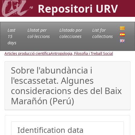
Repositori URV
Last
Llistat per
Llistado por
List for
15
col·leccions
colecciones
collections
days
Articles producció científica
Antropologia, Filosofia i Treball Social
Sobre l'abundància i
l'escassetat. Algunes
consideracions des del Baix
Marañón (Perú)
Identification data