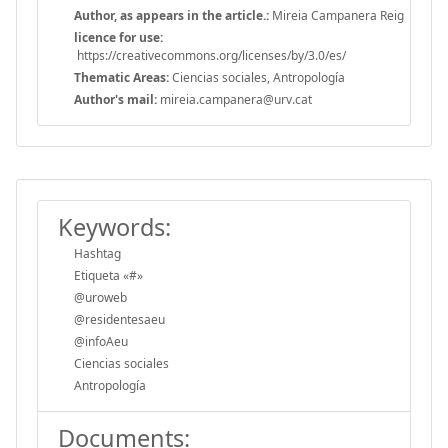
Author, as appears in the article.:
Mireia Campanera Reig
licence for use:
https://creativecommons.org/licenses/by/3.0/es/
Thematic Areas:
Ciencias sociales, Antropología
Author's mail:
mireia.campanera@urv.cat
Keywords:
Hashtag
Etiqueta «#»
@uroweb
@residentesaeu
@infoAeu
Ciencias sociales
Antropología
Documents: