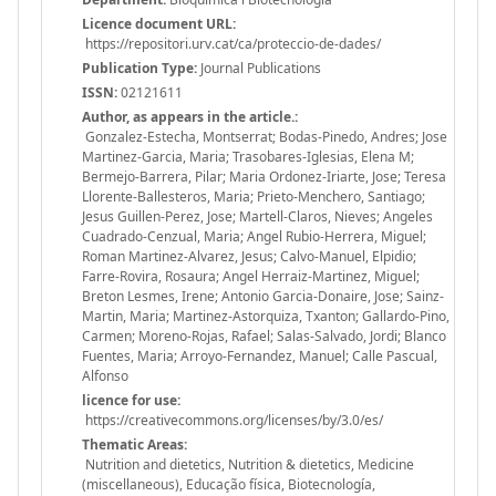
Licence document URL:
https://repositori.urv.cat/ca/proteccio-de-dades/
Publication Type:
Journal Publications
ISSN:
02121611
Author, as appears in the article.:
Gonzalez-Estecha, Montserrat; Bodas-Pinedo, Andres; Jose
Martinez-Garcia, Maria; Trasobares-Iglesias, Elena M;
Bermejo-Barrera, Pilar; Maria Ordonez-Iriarte, Jose; Teresa
Llorente-Ballesteros, Maria; Prieto-Menchero, Santiago;
Jesus Guillen-Perez, Jose; Martell-Claros, Nieves; Angeles
Cuadrado-Cenzual, Maria; Angel Rubio-Herrera, Miguel;
Roman Martinez-Alvarez, Jesus; Calvo-Manuel, Elpidio;
Farre-Rovira, Rosaura; Angel Herraiz-Martinez, Miguel;
Breton Lesmes, Irene; Antonio Garcia-Donaire, Jose; Sainz-
Martin, Maria; Martinez-Astorquiza, Txanton; Gallardo-Pino,
Carmen; Moreno-Rojas, Rafael; Salas-Salvado, Jordi; Blanco
Fuentes, Maria; Arroyo-Fernandez, Manuel; Calle Pascual,
Alfonso
licence for use:
https://creativecommons.org/licenses/by/3.0/es/
Thematic Areas:
Nutrition and dietetics, Nutrition & dietetics, Medicine
(miscellaneous), Educação física, Biotecnología,