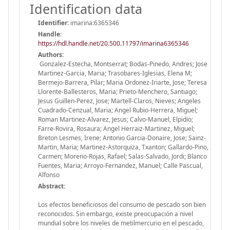
Identification data
Identifier:
imarina:6365346
Handle
:
https://hdl.handle.net/20.500.11797/imarina6365346
Authors:
Gonzalez-Estecha, Montserrat; Bodas-Pinedo, Andres; Jose
Martinez-Garcia, Maria; Trasobares-Iglesias, Elena M;
Bermejo-Barrera, Pilar; Maria Ordonez-Iriarte, Jose; Teresa
Llorente-Ballesteros, Maria; Prieto-Menchero, Santiago;
Jesus Guillen-Perez, Jose; Martell-Claros, Nieves; Angeles
Cuadrado-Cenzual, Maria; Angel Rubio-Herrera, Miguel;
Roman Martinez-Alvarez, Jesus; Calvo-Manuel, Elpidio;
Farre-Rovira, Rosaura; Angel Herraiz-Martinez, Miguel;
Breton Lesmes, Irene; Antonio Garcia-Donaire, Jose; Sainz-
Martin, Maria; Martinez-Astorquiza, Txanton; Gallardo-Pino,
Carmen; Moreno-Rojas, Rafael; Salas-Salvado, Jordi; Blanco
Fuentes, Maria; Arroyo-Fernandez, Manuel; Calle Pascual,
Alfonso
Abstract:
Los efectos beneficiosos del consumo de pescado son bien
reconocidos. Sin embargo, existe preocupación a nivel
mundial sobre los niveles de metilmercurio en el pescado,