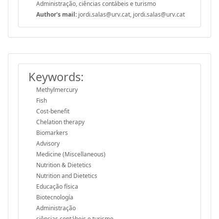
Administração, ciências contábeis e turismo
Author's mail:
jordi.salas@urv.cat, jordi.salas@urv.cat
Keywords:
Methylmercury
Fish
Cost-benefit
Chelation therapy
Biomarkers
Advisory
Medicine (Miscellaneous)
Nutrition & Dietetics
Nutrition and Dietetics
Educação física
Biotecnología
Administração
ciências contábeis e turismo