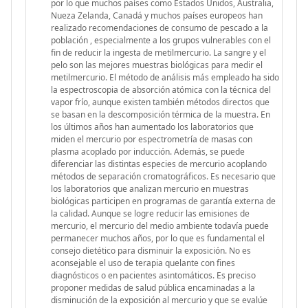
por lo que muchos países como Estados Unidos, Australia,
Nueza Zelanda, Canadá y muchos países europeos han
realizado recomendaciones de consumo de pescado a la
población , especialmente a los grupos vulnerables con el
fin de reducir la ingesta de metilmercurio. La sangre y el
pelo son las mejores muestras biológicas para medir el
metilmercurio. El método de análisis más empleado ha sido
la espectroscopia de absorción atómica con la técnica del
vapor frío, aunque existen también métodos directos que
se basan en la descomposición térmica de la muestra. En
los últimos años han aumentado los laboratorios que
miden el mercurio por espectrometría de masas con
plasma acoplado por inducción. Además, se puede
diferenciar las distintas especies de mercurio acoplando
métodos de separación cromatográficos. Es necesario que
los laboratorios que analizan mercurio en muestras
biológicas participen en programas de garantía externa de
la calidad. Aunque se logre reducir las emisiones de
mercurio, el mercurio del medio ambiente todavía puede
permanecer muchos años, por lo que es fundamental el
consejo dietético para disminuir la exposición. No es
aconsejable el uso de terapia quelante con fines
diagnósticos o en pacientes asintomáticos. Es preciso
proponer medidas de salud pública encaminadas a la
disminución de la exposición al mercurio y que se evalúe