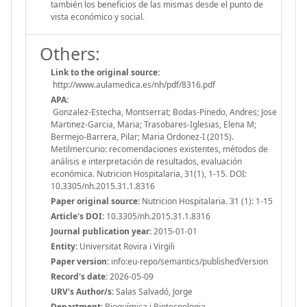
también los beneficios de las mismas desde el punto de
vista económico y social.
Others:
Link to the original source:
http://www.aulamedica.es/nh/pdf/8316.pdf
APA:
Gonzalez-Estecha, Montserrat; Bodas-Pinedo, Andres; Jose
Martinez-Garcia, Maria; Trasobares-Iglesias, Elena M;
Bermejo-Barrera, Pilar; Maria Ordonez-I (2015).
Metilmercurio: recomendaciones existentes, métodos de
análisis e interpretación de resultados, evaluación
económica. Nutricion Hospitalaria, 31(1), 1-15. DOI:
10.3305/nh.2015.31.1.8316
Paper original source:
Nutricion Hospitalaria. 31 (1): 1-15
Article's DOI:
10.3305/nh.2015.31.1.8316
Journal publication year:
2015-01-01
Entity:
Universitat Rovira i Virgili
Paper version:
info:eu-repo/semantics/publishedVersion
Record's date:
2026-05-09
URV's Author/s:
Salas Salvadó, Jorge
Department:
Bioquímica i Biotecnologia