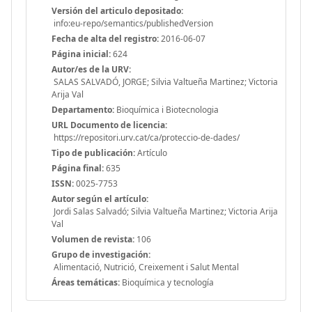
Versión del articulo depositado:
info:eu-repo/semantics/publishedVersion
Fecha de alta del registro:
2016-06-07
Página inicial:
624
Autor/es de la URV:
SALAS SALVADÓ, JORGE; Silvia Valtueña Martinez; Victoria
Arija Val
Departamento:
Bioquímica i Biotecnologia
URL Documento de licencia:
https://repositori.urv.cat/ca/proteccio-de-dades/
Tipo de publicación:
Artículo
Página final:
635
ISSN:
0025-7753
Autor según el artículo:
Jordi Salas Salvadó; Silvia Valtueña Martinez; Victoria Arija
Val
Volumen de revista:
106
Grupo de investigación:
Alimentació, Nutrició, Creixement i Salut Mental
Áreas temáticas:
Bioquímica y tecnología