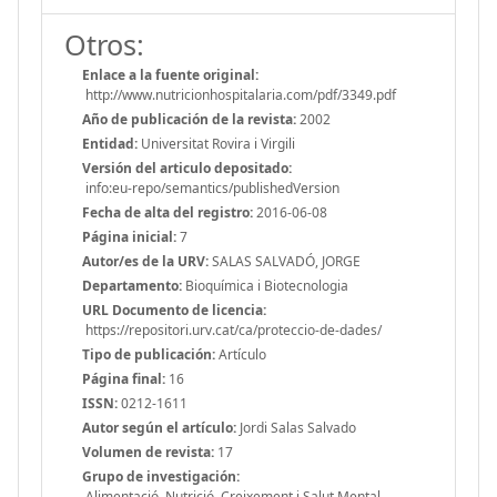
Otros:
Enlace a la fuente original:
http://www.nutricionhospitalaria.com/pdf/3349.pdf
Año de publicación de la revista:
2002
Entidad:
Universitat Rovira i Virgili
Versión del articulo depositado:
info:eu-repo/semantics/publishedVersion
Fecha de alta del registro:
2016-06-08
Página inicial:
7
Autor/es de la URV:
SALAS SALVADÓ, JORGE
Departamento:
Bioquímica i Biotecnologia
URL Documento de licencia:
https://repositori.urv.cat/ca/proteccio-de-dades/
Tipo de publicación:
Artículo
Página final:
16
ISSN:
0212-1611
Autor según el artículo:
Jordi Salas Salvado
Volumen de revista:
17
Grupo de investigación:
Alimentació, Nutrició, Creixement i Salut Mental