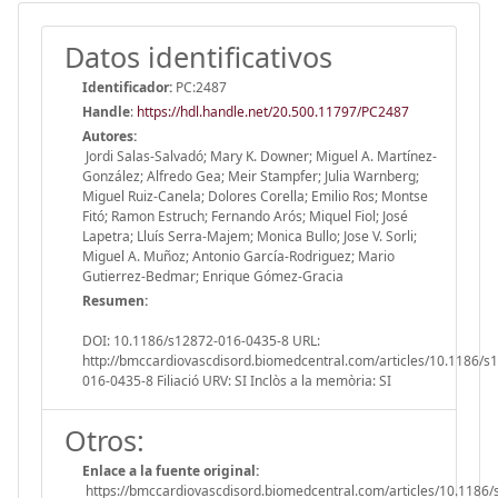
Datos identificativos
Identificador:
PC:2487
Handle
:
https://hdl.handle.net/20.500.11797/PC2487
Autores:
Jordi Salas-Salvadó; Mary K. Downer; Miguel A. Martínez-
González; Alfredo Gea; Meir Stampfer; Julia Warnberg;
Miguel Ruiz-Canela; Dolores Corella; Emilio Ros; Montse
Fitó; Ramon Estruch; Fernando Arós; Miquel Fiol; José
Lapetra; Lluís Serra-Majem; Monica Bullo; Jose V. Sorli;
Miguel A. Muñoz; Antonio García-Rodriguez; Mario
Gutierrez-Bedmar; Enrique Gómez-Gracia
Resumen:
DOI: 10.1186/s12872-016-0435-8 URL:
http://bmccardiovascdisord.biomedcentral.com/articles/10.1186/s
016-0435-8 Filiació URV: SI Inclòs a la memòria: SI
Otros:
Enlace a la fuente original:
https://bmccardiovascdisord.biomedcentral.com/articles/10.1186/