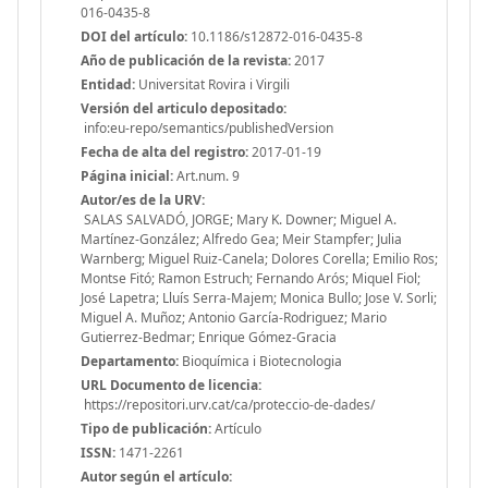
016-0435-8
DOI del artículo:
10.1186/s12872-016-0435-8
Año de publicación de la revista:
2017
Entidad:
Universitat Rovira i Virgili
Versión del articulo depositado:
info:eu-repo/semantics/publishedVersion
Fecha de alta del registro:
2017-01-19
Página inicial:
Art.num. 9
Autor/es de la URV:
SALAS SALVADÓ, JORGE; Mary K. Downer; Miguel A.
Martínez-González; Alfredo Gea; Meir Stampfer; Julia
Warnberg; Miguel Ruiz-Canela; Dolores Corella; Emilio Ros;
Montse Fitó; Ramon Estruch; Fernando Arós; Miquel Fiol;
José Lapetra; Lluís Serra-Majem; Monica Bullo; Jose V. Sorli;
Miguel A. Muñoz; Antonio García-Rodriguez; Mario
Gutierrez-Bedmar; Enrique Gómez-Gracia
Departamento:
Bioquímica i Biotecnologia
URL Documento de licencia:
https://repositori.urv.cat/ca/proteccio-de-dades/
Tipo de publicación:
Artículo
ISSN:
1471-2261
Autor según el artículo: