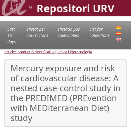
Repositori URV
Last
Llistat per
Llistado por
List for
15
col·leccions
colecciones
collections
days
Articles producció científica
Bioquímica i Biotecnologia
Mercury exposure and risk
of cardiovascular disease: A
nested case-control study in
the PREDIMED (PREvention
with MEDiterranean Diet)
study