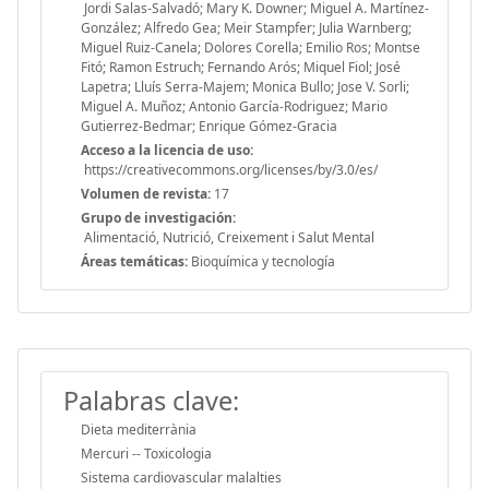
Jordi Salas-Salvadó; Mary K. Downer; Miguel A. Martínez-
González; Alfredo Gea; Meir Stampfer; Julia Warnberg;
Miguel Ruiz-Canela; Dolores Corella; Emilio Ros; Montse
Fitó; Ramon Estruch; Fernando Arós; Miquel Fiol; José
Lapetra; Lluís Serra-Majem; Monica Bullo; Jose V. Sorli;
Miguel A. Muñoz; Antonio García-Rodriguez; Mario
Gutierrez-Bedmar; Enrique Gómez-Gracia
Acceso a la licencia de uso:
https://creativecommons.org/licenses/by/3.0/es/
Volumen de revista:
17
Grupo de investigación:
Alimentació, Nutrició, Creixement i Salut Mental
Áreas temáticas:
Bioquímica y tecnología
Palabras clave:
Dieta mediterrània
Mercuri -- Toxicologia
Sistema cardiovascular malalties