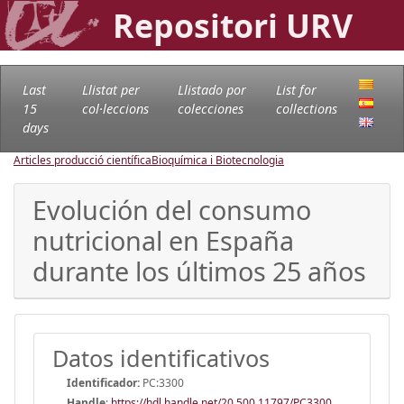
Repositori URV
Last
Llistat per
Llistado por
List for
15
col·leccions
colecciones
collections
days
Articles producció científica
Bioquímica i Biotecnologia
Evolución del consumo
nutricional en España
durante los últimos 25 años
Datos identificativos
Identificador:
PC:3300
Handle
:
https://hdl.handle.net/20.500.11797/PC3300