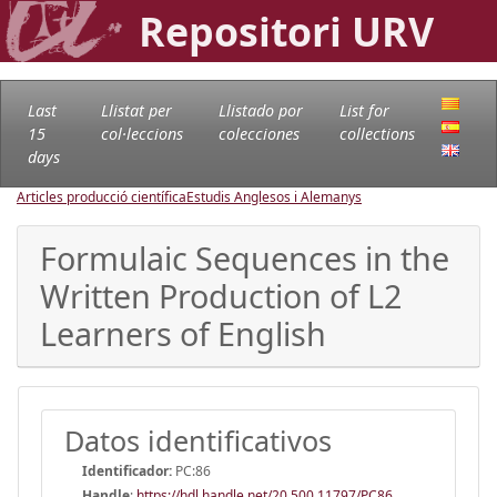
Repositori URV
Last
Llistat per
Llistado por
List for
15
col·leccions
colecciones
collections
days
Articles producció científica
Estudis Anglesos i Alemanys
Formulaic Sequences in the
Written Production of L2
Learners of English
Datos identificativos
Identificador:
PC:86
Handle
:
https://hdl.handle.net/20.500.11797/PC86