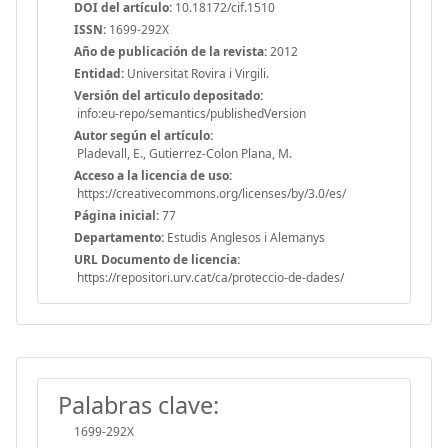
DOI del artículo:
10.18172/cif.1510
ISSN:
1699-292X
Año de publicación de la revista:
2012
Entidad:
Universitat Rovira i Virgili.
Versión del articulo depositado:
info:eu-repo/semantics/publishedVersion
Autor según el artículo:
Pladevall, E., Gutierrez-Colon Plana, M.
Acceso a la licencia de uso:
https://creativecommons.org/licenses/by/3.0/es/
Página inicial:
77
Departamento:
Estudis Anglesos i Alemanys
URL Documento de licencia:
https://repositori.urv.cat/ca/proteccio-de-dades/
Palabras clave:
1699-292X