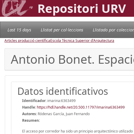
Repositori URV
Last 15 days
Llistat per col·leccions
Llistado por coleccio
Articles producció científica
Escola Tècnica Superior d'Arquitectura
Antonio Bonet. Espaci
Datos identificativos
Identificador:
imarina:6363499
Handle
:
https://hdl.handle.net/20.500.11797/imarina6363499
Autores:
Ródenas García, Juan Fernando
Resumen:
El acceso por corredor ha sido un principio arquitectónico utilizad