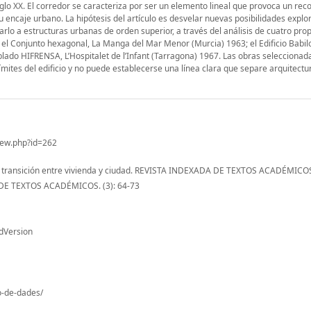
iglo XX. El corredor se caracteriza por ser un elemento lineal que provoca un rec
u encaje urbano. La hipótesis del artículo es desvelar nuevas posibilidades expl
cularlo a estructuras urbanas de orden superior, a través del análisis de cuatro pro
el Conjunto hexagonal, La Manga del Mar Menor (Murcia) 1963; el Edificio Babilo
lado HIFRENSA, L’Hospitalet de l’Infant (Tarragona) 1967. Las obras selecciona
ímites del edificio y no puede establecerse una línea clara que separe arquitectu
iew.php?id=262
e transición entre vivienda y ciudad. REVISTA INDEXADA DE TEXTOS ACADÉMICOS,
E TEXTOS ACADÉMICOS. (3): 64-73
dVersion
io-de-dades/