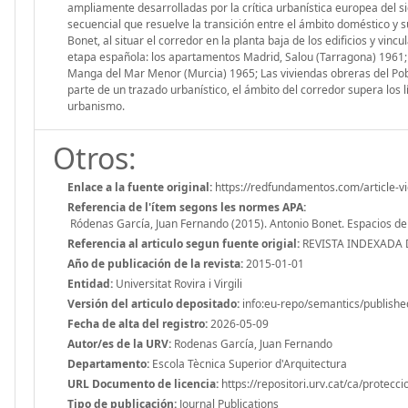
am­pliamente desarrolladas por la crítica urbanística europea del s
secuencial que resuelve la transición entre el ámbito doméstico y s
Bonet, al situar el corredor en la planta baja de los edificios y vin
etapa española: los apartamentos Madrid, Salou (Tarragona) 1961; 
Manga del Mar Menor (Mur­cia) 1965; Las viviendas obreras del Pob
parte de un trazado urbanístico, el ámbito del corredor supera los l
urbanismo.
Otros:
Enlace a la fuente original:
https://redfundamentos.com/article-v
Referencia de l'ítem segons les normes APA:
Ródenas García, Juan Fernando (2015). Antonio Bonet. Espacios d
Referencia al articulo segun fuente origial:
REVISTA INDEXADA D
Año de publicación de la revista:
2015-01-01
Entidad:
Universitat Rovira i Virgili
Versión del articulo depositado:
info:eu-repo/semantics/publishe
Fecha de alta del registro:
2026-05-09
Autor/es de la URV:
Rodenas García, Juan Fernando
Departamento:
Escola Tècnica Superior d'Arquitectura
URL Documento de licencia:
https://repositori.urv.cat/ca/protecc
Tipo de publicación:
Journal Publications