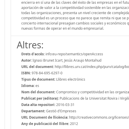
encierra en sí una de las claves del éxito de las empresas en el futu
aportación de valor a la competitividad sostenible en las organizac
todas las organizaciones, presenta un nivel creciente de complejid
competitividad es un proceso que no parece que remita ni que se 
concierto internacional presagian cambios sociales y económicos q
nuevas formas de operar en el mundo empresarial.
Altres:
Drets d'accés:
info:eu-repo/semantics/openAccess
Autor:
Ignasi Brunet Icart, Jesús Araujo Montahud
URL del document:
http://llibres.urv.cat/index.php/purv/catalog/b
ISBN:
978-84-695-6297-0
Tipus de document:
Llibres electrònics
Idioma:
es
Nom del document:
Compromiso y competitividad en las organiz
Publicat per (editora):
Publicacions de la Universitat Rovira i Virgili
Data alta repositori:
2016-03-31
Departament:
Gestió d'Empreses
URL Document de llicència:
http://creativecommons.org/licenses/
Any de publicació del llibre:
2012