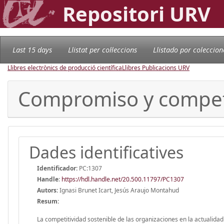
Repositori URV
Last 15 days
Llistat per col·leccions
Llistado por coleccion
Llibres electrònics de producció científica
Llibres Publicacions URV
Compromiso y competi
Dades identificatives
Identificador:
PC:1307
Handle
:
https://hdl.handle.net/20.500.11797/PC1307
Autors:
Ignasi Brunet Icart, Jesús Araujo Montahud
Resum:
La competitividad sostenible de las organizaciones en la actualid