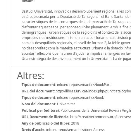
Resum:
L’estudi Universitat, innovació i desenvolupament regional a les c
està patrocinada per la Diputació de Tarragona i el Banc Santander. 
característiques de les comarques de la demarcació de Tarragona co
d’afrontar aquest espai per aconseguir-ho plenament. Amb la finali
demogràfiques i urbanístiques de la regió dins el context de la socie
empreses i les institucions, hi tenen un paper fonamental. L’estudi
com els desequilibris regionals, el nivell de formació, la feble gover
no desaprofitar, com la mateixa estructura urbana o la dotació infrae
apuntar reflexions que haurien d’ajudar a impulsar sinergies en fa
Una estratègia de desenvolupament on la Universitat hi ha de jugar 
Altres:
Tipus de document:
info:eu-repo/semantics/bookPart
URL del document:
http://llibres.urv.cat/index.php/purv/catalog/b
Tipus de document:
info:eu-repo/semantics/book
Nom del document:
Universitat
Publicat per (editora):
Publicacions de la Universitat Rovira i Virgili
URL Document de llicència:
http://creativecommons.org/licenses/
Any de publicació del llibre:
2018
Drets d'accés:
info:eu-repo/semantics/openAccess