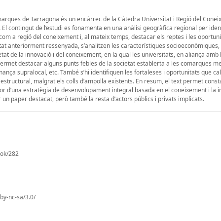
omarques de Tarragona és un encàrrec de la Càtedra Universitat i Regió del Cone
El contingut de l’estudi es fonamenta en una anàlisi geogràfica regional per ident
m a regió del coneixement i, al mateix temps, destacar els reptes i les oportun
tat anteriorment ressenyada, s’analitzen les característiques socioeconòmiques,
tat de la innovació i del coneixement, en la qual les universitats, en aliança amb 
 permet destacar alguns punts febles de la societat establerta a les comarques me
nança supralocal, etc. També s’hi identifiquen les fortaleses i oportunitats que cal
structural, malgrat els colls d’ampolla existents. En resum, el text permet consta
vor d’una estratègia de desenvolupament integral basada en el coneixement i la i
un paper destacat, però també la resta d’actors públics i privats implicats.
ook/282
by-nc-sa/3.0/