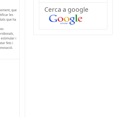
Cerca a google
ixement, que
ificar les
itats que ha
les
ridionals,
 estimular i
tar fets i
nnovació.