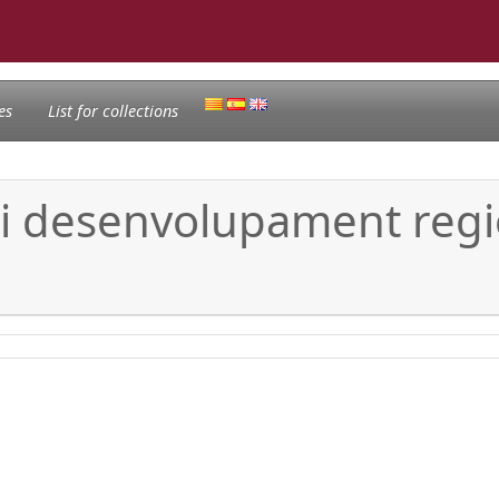
es
List for collections
ó i desenvolupament reg