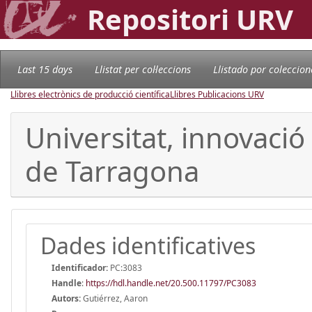
Repositori URV
Last 15 days
Llistat per col·leccions
Llistado por coleccion
Llibres electrònics de producció científica
Llibres Publicacions URV
Universitat, innovaci
de Tarragona
Dades identificatives
Identificador:
PC:3083
Handle
:
https://hdl.handle.net/20.500.11797/PC3083
Autors:
Gutiérrez, Aaron