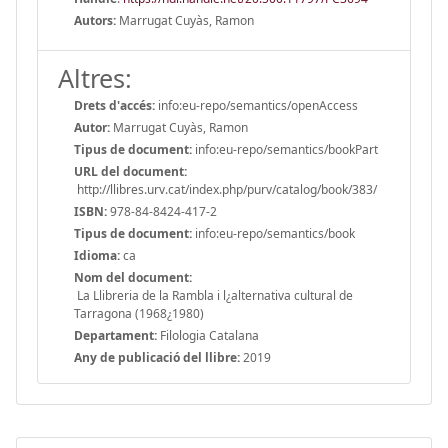
Autors:
Marrugat Cuyàs, Ramon
Altres:
Drets d'accés:
info:eu-repo/semantics/openAccess
Autor:
Marrugat Cuyàs, Ramon
Tipus de document:
info:eu-repo/semantics/bookPart
URL del document:
http://llibres.urv.cat/index.php/purv/catalog/book/383/
ISBN:
978-84-8424-417-2
Tipus de document:
info:eu-repo/semantics/book
Idioma:
ca
Nom del document:
La Llibreria de la Rambla i l¿alternativa cultural de
Tarragona (1968¿1980)
Departament:
Filologia Catalana
Any de publicació del llibre:
2019