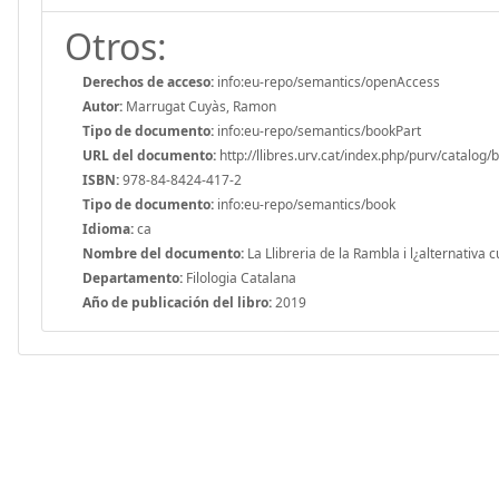
Otros:
Derechos de acceso:
info:eu-repo/semantics/openAccess
Autor:
Marrugat Cuyàs, Ramon
Tipo de documento:
info:eu-repo/semantics/bookPart
URL del documento:
http://llibres.urv.cat/index.php/purv/catalog/
ISBN:
978-84-8424-417-2
Tipo de documento:
info:eu-repo/semantics/book
Idioma:
ca
Nombre del documento:
La Llibreria de la Rambla i l¿alternativa
Departamento:
Filologia Catalana
Año de publicación del libro:
2019