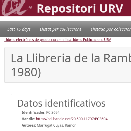
Repositori URV
Last 15 days
Llistat per col·leccions
Llistado por coleccio
Llibres electrònics de producció científica
Llibres Publicacions URV
La Llibreria de la Ramb
1980)
Datos identificativos
Identificador:
PC:3694
Handle
:
https://hdl.handle.net/20.500.11797/PC3694
Autores:
Marrugat Cuyàs, Ramon